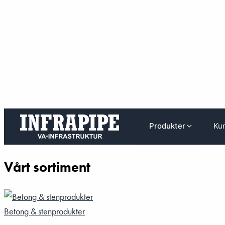
Hoppa
Hoppa till huvudinnehåll
Kun
Produkter
till
innehåll
Vårt sortiment
Betong & stenprodukter