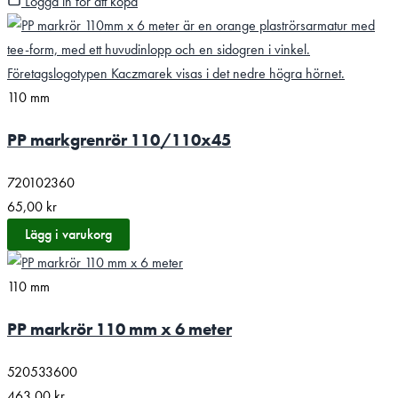
Logga in för att köpa
110 mm
PP markgrenrör 110/110x45
720102360
65,00
kr
Lägg i varukorg
110 mm
PP markrör 110 mm x 6 meter
520533600
463,00
kr