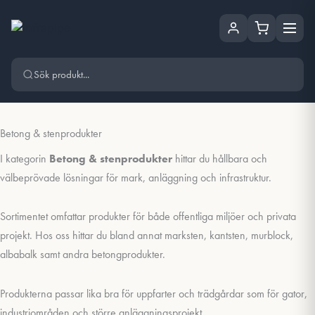
Hoppa
Hoppa till huvudinnehåll
till
innehåll
Betong & stenprodukter
I kategorin
Betong & stenprodukter
hittar du hållbara och
välbeprövade lösningar för mark, anläggning och infrastruktur.
Sortimentet omfattar produkter för både offentliga miljöer och privata
projekt. Hos oss hittar du bland annat marksten, kantsten, murblock,
albabalk samt andra betongprodukter.
Produkterna passar lika bra för uppfarter och trädgårdar som för gator,
industriområden och större anläggningsprojekt.