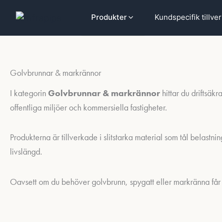
Hoppa
Hoppa till huvudinnehåll
Kundspecifik tillve
Produkter
till
innehåll
Golvbrunnar & markrännor
I kategorin
Golvbrunnar & markrännor
hittar du driftsäkr
offentliga miljöer och kommersiella fastigheter.
Produkterna är tillverkade i slitstarka material som tål belastni
livslängd.
Oavsett om du behöver golvbrunn, spygatt eller markränna får d