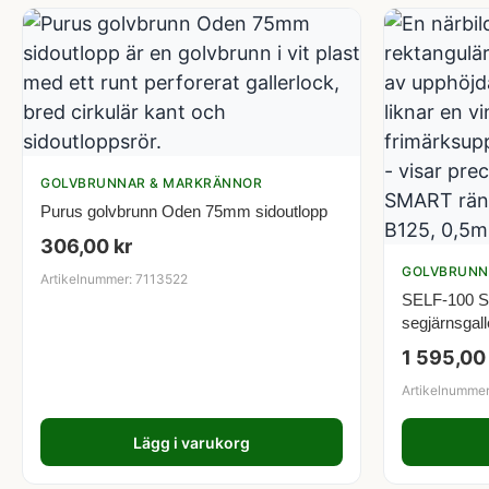
GOLVBRUNNAR & MARKRÄNNOR
Purus golvbrunn Oden 75mm sidoutlopp
306,00
kr
GOLVBRUNN
Artikelnummer: 7113522
SELF-100 
segjärnsgal
1 595,0
Artikelnumme
Lägg i varukorg