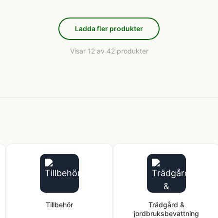
Ladda fler produkter
Visar 12 av 42 produkter
Tillbehör
Trädgård &
jordbruksbevattning