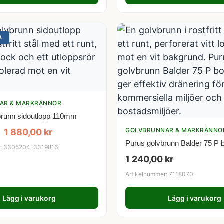
A
AR & MARKRÄNNOR
vbrunn sidoutlopp 110mm
GOLVBRUNNAR & MARKRÄNNO
1 880,00
kr
Purus golvbrunn Balder 75 P b
r: 3305204-3319816
1 240,00
kr
Artikelnummer: 7118070
Lägg i varukorg
Lägg i varukorg