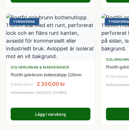
FYNDHÖRNA
FYNDHÖRN
GOLVBRUNN
Rostfri gol
GOLVBRUNNAR & MARKRÄNNOR
Rostfri golvbrunn bottenutlopp 110mm
2 195,00
kr
2 350,00
kr
2 695,00
kr
Artikelnumme
Artikelnummer: 3305214-3319816
Lägg i varukorg