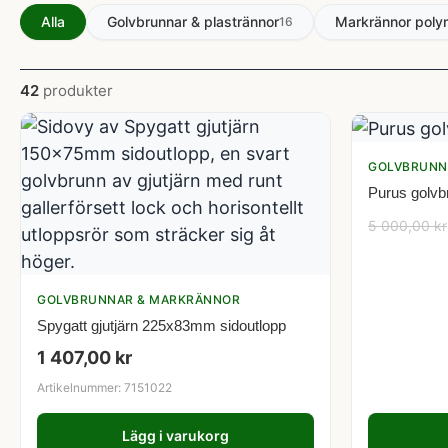
Alla
Golvbrunnar & plastrännor
Markrännor poly
16
42
produkter
GOLVBRUNN
Purus golvb
5 000,00
kr
GOLVBRUNNAR & MARKRÄNNOR
Spygatt gjutjärn 225x83mm sidoutlopp
1 407,00
kr
Artikelnummer: 7151022
Lägg i varukorg