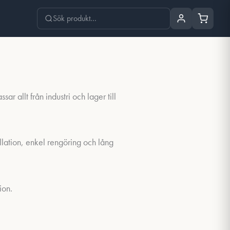
ar allt från industri och lager till
allation, enkel rengöring och lång
ion.