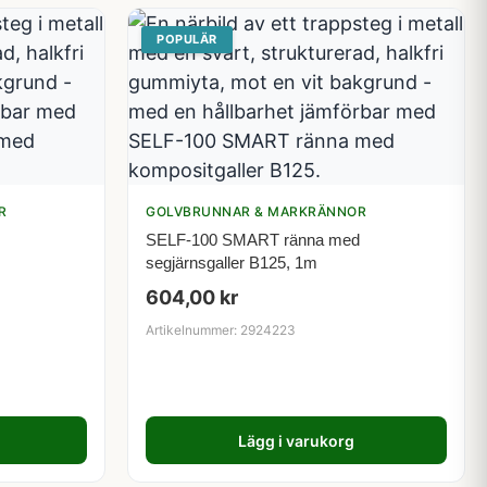
POPULÄR
R
GOLVBRUNNAR & MARKRÄNNOR
SELF-100 SMART ränna med
segjärnsgaller B125, 1m
604,00
kr
Artikelnummer: 2924223
Lägg i varukorg