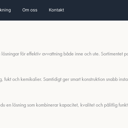
rkning
Om oss
Kontakt
a lösningar för effektiv avvattning både inne och ute. Sortimentet pass
ng, fukt och kemikalier. Samtidigt ger smart konstruktion snabb inst
u en lösning som kombinerar kapacitet, kvalitet och pålitlig funkt