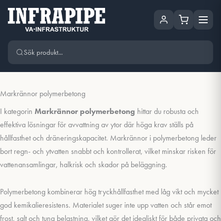
Hoppa
Hoppa till huvudinnehåll
till
innehåll
Markrännor polymerbetong
I kategorin
Markrännor polymerbetong
hittar du robusta och
effektiva lösningar för avvattning av ytor där höga krav ställs på
hållfasthet och dräneringskapacitet. Markrännor i polymerbetong leder
bort regn- och ytvatten snabbt och kontrollerat, vilket minskar risken för
vattenansamlingar, halkrisk och skador på beläggning.
Polymerbetong kombinerar hög tryckhållfasthet med låg vikt och mycket
god kemikalieresistens. Materialet suger inte upp vatten och står emot
frost, salt och tung belastning, vilket gör det idealiskt för både privata och