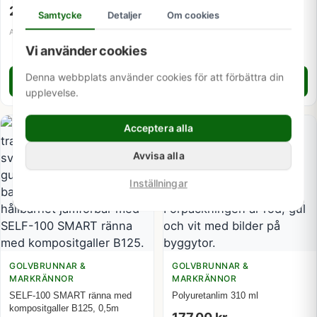
med kompositgaller B125, 0,5m
220,00
kr
Samtycke
Detaljer
Om cookies
1 561,00
kr
Artikelnummer: 2921065
Vi använder cookies
Artikelnummer: 2926026
Denna webbplats använder cookies för att förbättra din
Lägg i varukorg
Lägg i varukorg
upplevelse.
Acceptera alla
Avvisa alla
Inställningar
GOLVBRUNNAR &
GOLVBRUNNAR &
MARKRÄNNOR
MARKRÄNNOR
SELF-100 SMART ränna med
Polyuretanlim 310 ml
kompositgaller B125, 0,5m