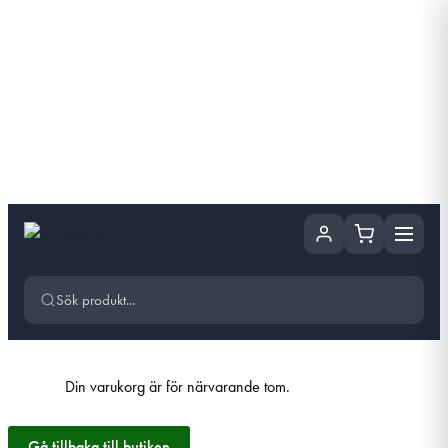
Hoppa till huvudinnehåll
Hoppa
till
innehåll
Din varukorg är för närvarande tom.
Gå tillbaka till butiken