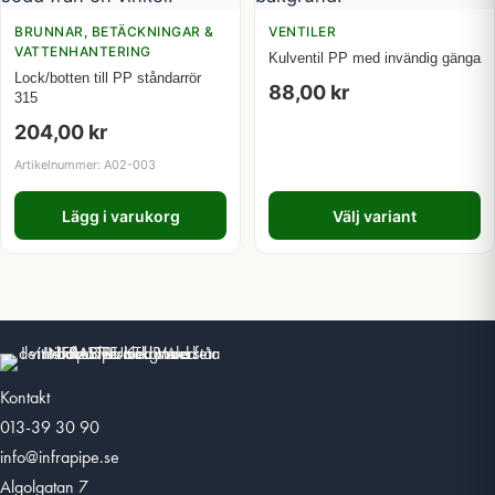
BRUNNAR, BETÄCKNINGAR &
VENTILER
VATTENHANTERING
Kulventil PP med invändig gänga
Lock/botten till PP ståndarrör
88,00
kr
315
204,00
kr
Artikelnummer: A02-003
Lägg i varukorg
Välj variant
Kontakt
013-39 30 90
info@infrapipe.se
Algolgatan 7