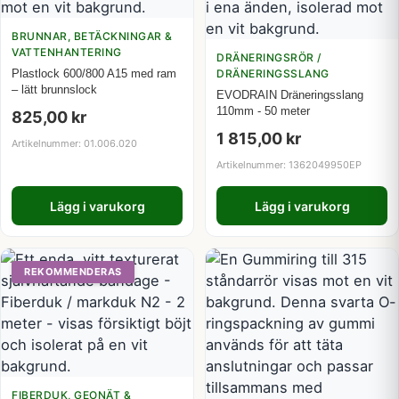
BRUNNAR, BETÄCKNINGAR &
VATTENHANTERING
DRÄNERINGSRÖR /
Plastlock 600/800 A15 med ram
DRÄNERINGSSLANG
– lätt brunnslock
EVODRAIN Dräneringsslang
110mm - 50 meter
825,00
kr
1 815,00
kr
Artikelnummer: 01.006.020
Artikelnummer: 1362049950EP
Lägg i varukorg
Lägg i varukorg
REKOMMENDERAS
FIBERDUK, GEONÄT &