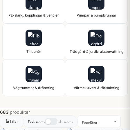
PE-slang, kopplingar & ventiler
Pumpar & pumpbrunnar
Tillbehör
Trädgård & jordbruksbevattning
Vägtrummor & dränering
Värmekulvert & rörisolering
683
produkter
Filter
Exkl. moms
Inkl. moms