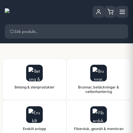
Hoppa
Hoppa till huvudinnehåll
till
innehåll
Vårt sortiment
Betong & stenprodukter
Brunnar, betäckningar &
vattenhantering
Enskilt avlopp
Fiberduk, geonät & membran