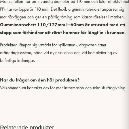
Manschetten har en invändig diameter på 110 mm och tätar effektivt mot
PP-markavloppsrör 110 mm. Det flexibla gummimaterialet anpassar sig
mot rörväggen och ger en pålitlig tätning som klarar rörelser i marken.
Gummimanschett 110/127mm L=60mm är utrustad med ett
stopp som förhindrar att röret hamnar för långt in i brunnen.
Produkten lämpar sig utmärkt för spillvatten-, dagvatten samt
dräneringssystem, både vid nyinstallation och vid komplettering av
befintliga ledningar.
Har du frågor om den här produkten?
Välkommen att
kontakta oss
för mer information och teknisk rådgivning.
Relaterade produkter