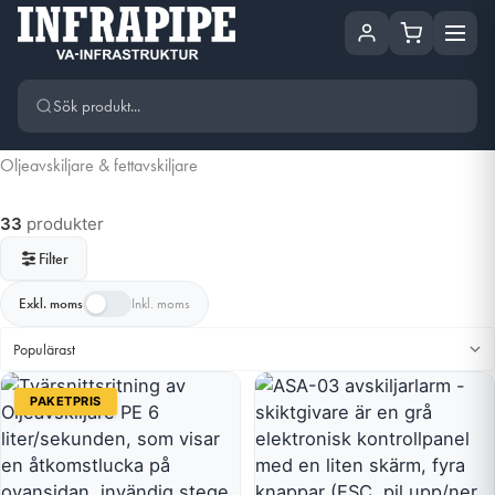
Hoppa till huvudinnehåll
Hoppa
till
innehåll
Oljeavskiljare & fettavskiljare
33
produkter
Filter
Exkl. moms
Inkl. moms
PAKETPRIS