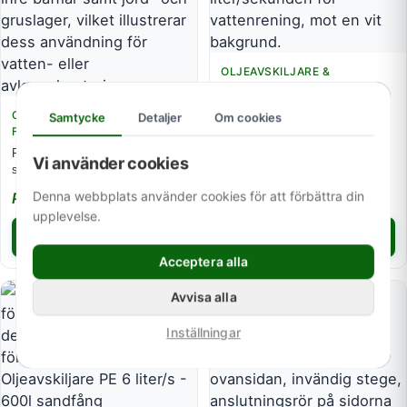
OLJEAVSKILJARE &
FETTAVSKILJARE
Oljeavskiljare PE 15-100 liter/
OLJEAVSKILJARE &
Samtycke
Detaljer
Om cookies
sekunden
FETTAVSKILJARE
Pris på förfrågan
Fettavskiljare PE 2-25 liter/
Vi använder cookies
sekunden
Denna webbplats använder cookies för att förbättra din
Pris på förfrågan
upplevelse.
Begär offert
Begär offert
Acceptera alla
Avvisa alla
PAKETPRIS
Inställningar