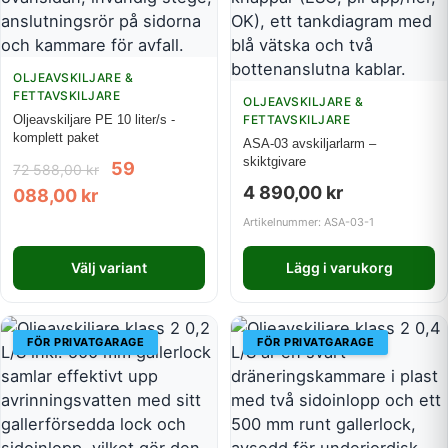
OLJEAVSKILJARE &
FETTAVSKILJARE
OLJEAVSKILJARE &
Oljeavskiljare PE 10 liter/s -
FETTAVSKILJARE
komplett paket
ASA-03 avskiljarlarm –
skiktgivare
59
72 588,00
kr
4 890,00
kr
088,00
kr
Artikelnummer: ASA-03-1
Välj variant
Lägg i varukorg
FÖR PRIVATGARAGE
FÖR PRIVATGARAGE