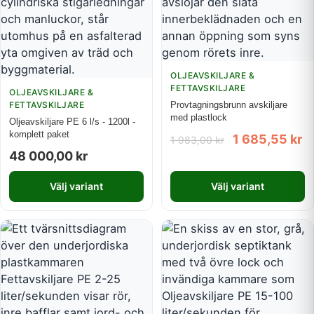
OLJEAVSKILJARE &
FETTAVSKILJARE
OLJEAVSKILJARE &
FETTAVSKILJARE
Provtagningsbrunn avskiljare
med plastlock
Oljeavskiljare PE 6 l/s - 1200l -
komplett paket
1 685,55
kr
1 983,00
kr
48 000,00
kr
Välj variant
Välj variant