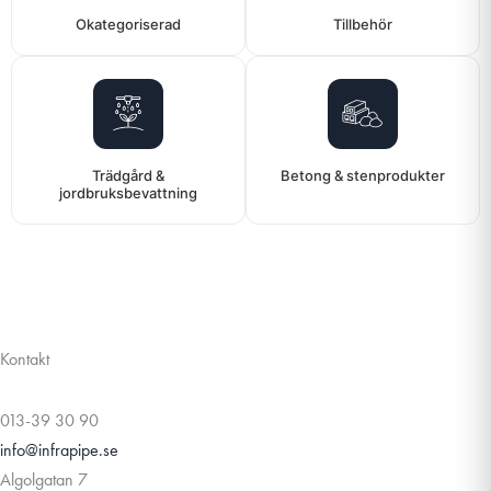
Okategoriserad
Tillbehör
Trädgård &
Betong & stenprodukter
jordbruksbevattning
Kontakt
013-39 30 90
info@infrapipe.se
Algolgatan 7