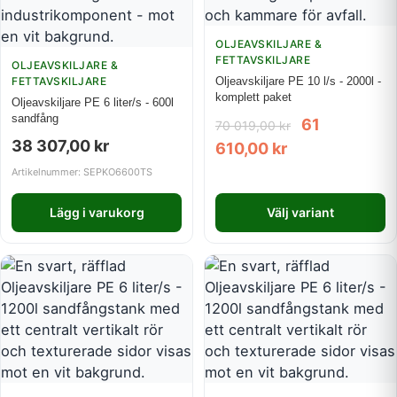
OLJEAVSKILJARE &
FETTAVSKILJARE
OLJEAVSKILJARE &
FETTAVSKILJARE
Oljeavskiljare PE 10 l/s - 2000l -
komplett paket
Oljeavskiljare PE 6 liter/s - 600l
sandfång
61
70 019,00
kr
38 307,00
kr
610,00
kr
Artikelnummer: SEPKO6600TS
Lägg i varukorg
Välj variant