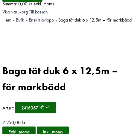
Summa:
0,00
kr
exkl. moms
Visa varukorg
Till kassan
Hem
»
Butik
»
Enskilt avlopp
»
Baga tät duk 6 x 12,5m – för markbädd
Baga tät duk 6 x 12,5m –
för markbädd
Art.nr:
2416387
7 250,00
kr
Exkl. moms
Inkl. moms