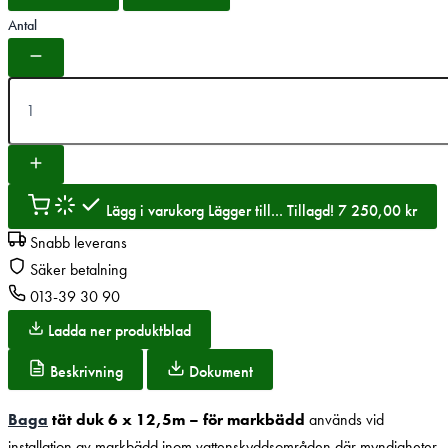
Antal
Lägg i varukorg
Lägger till...
Tillagd!
7 250,00
kr
Snabb leverans
Säker betalning
013-39 30 90
Ladda ner produktblad
Beskrivning
Dokument
Baga
tät duk 6 x 12,5m – för markbädd
används vid
installation av markbädd inom vattenskyddsområden där myndigheter