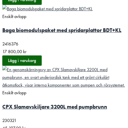
Enskilt avlopp
Baga biomodulspaket med spridarplattor BDT+KL
2416376
17 800,00
kr
Lägg i varukorg
Enskilt avlopp
CPX Slamavskiljare 3200L med pumpbrunn
230321