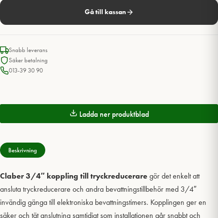
Gå till kassan
Snabb leverans
Säker betalning
013-39 30 90
Ladda ner produktblad
Beskrivning
Claber 3/4″ koppling till tryckreducerare
gör det enkelt att
ansluta tryckreducerare och andra bevattningstillbehör med 3/4″
invändig gänga till elektroniska bevattningstimers. Kopplingen ger en
säker och tät anslutning samtidigt som installationen går snabbt och