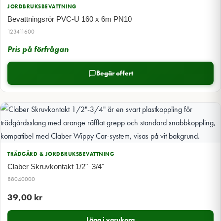
JORDBRUKSBEVATTNING
Bevattningsrör PVC-U 160 x 6m PN10
123411600
Pris på förfrågan
Begär offert
TRÄDGÅRD & JORDBRUKSBEVATTNING
Claber Skruvkontakt 1/2"–3/4"
88040000
39,00
kr
Lägg i varukorg