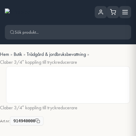
Hoppa
Hoppa till huvudinnehåll
till
innehåll
Hem
»
Butik
»
Trädgård & jordbruksbevattning
»
Claber 3/4″ koppling till tryckreducerare
Claber 3/4″ koppling till tryckreducerare
Art.nr:
914940000