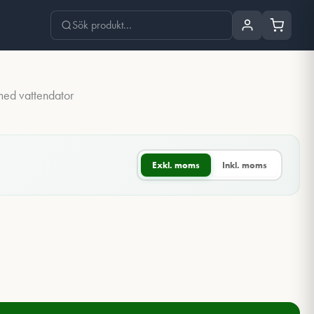
ed vattendator
Exkl. moms
Inkl. moms