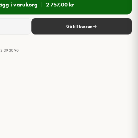
ägg i varukorg
2 757,00
kr
Gå till kassan
13-39 30 90