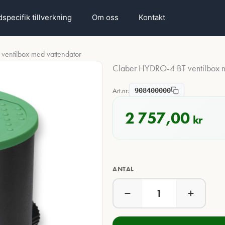
specifik tillverkning
Om oss
Kontakt
entilbox med vattendator
Claber HYDRO-4 BT ventilbox m
Art.nr:
908400000
2 757,00
kr
ANTAL