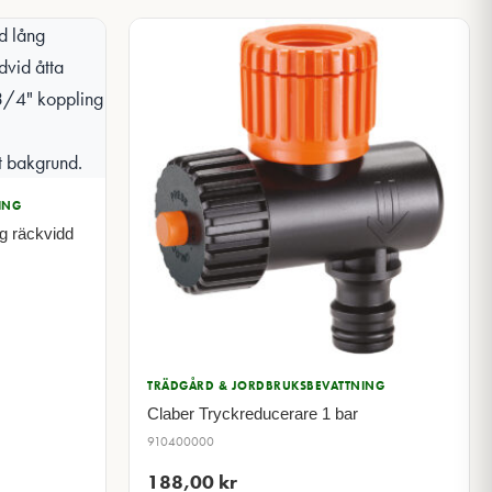
ING
g räckvidd
TRÄDGÅRD & JORDBRUKSBEVATTNING
Claber Tryckreducerare 1 bar
910400000
188,00
kr