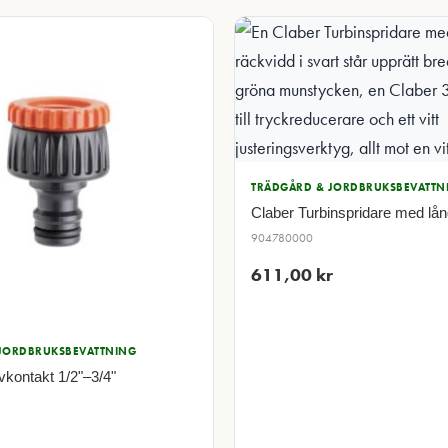
TRÄDGÅRD & JORDBRUKSBEVATTN
Claber Turbinspridare med lån
904780000
611,00
kr
JORDBRUKSBEVATTNING
vkontakt 1/2"–3/4"