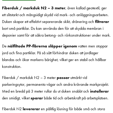
Fiberduk / markduk N2 – 3 meter
, även kallad geotextil, ger
ett slitstarkt och mångsidigt skydd vid mark- och anläggningsarbeten.
Duken skapar ett effektivt separerande skikt, dränering och
filtrerar
bort små partiklar. Du kan använda den för att skydda membran i
deponier samt för att säkra betong- och rörkonstruktioner under mark.
De
nålfiltade PP-fibrerna släpper igenom
vatten men stoppar
jord och fina partiklar. På så sätt förhindrar duken att jordlager
blandas och ökar markens bärighet, vilket ger en stabil och hållbar
konstruktion.
Fiberduk / markduk N2 – 3 meter
passar
utmärkt vid
parkeringsytor, permanenta vägar och andra krävande markprojekt.
Med en bredd på 3 meter rullar du ut duken snabbt och
installerar
den smidigt, vilket
sparar
både tid och arbetskraft på arbetsplatsen.
Fiberduk N2
levererar
en pålitlig lösning för både små och stora