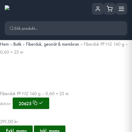
Hoppa till huvudinnehåll
Hoppa
till
innehåll
Hem
»
Butik
»
Fiberduk, geonät & membran
»
Fiberduk PP N2 140 g –
0,60 × 25 m
Fiberduk PP N2 140 g – 0,60 × 25 m
Art.nr:
20625
291,00
kr
Exkl. moms
Inkl. moms