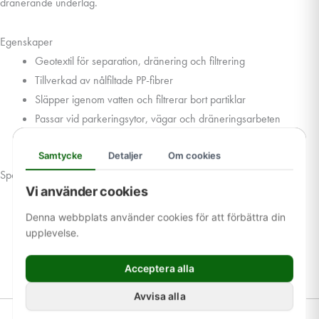
dränerande underlag.
Egenskaper
Geotextil för separation, dränering och filtrering
Tillverkad av nålfiltade PP-fibrer
Släpper igenom vatten och filtrerar bort partiklar
Passar vid parkeringsytor, vägar och dräneringsarbeten
Kan även skydda membran, betong och rörkonstruktioner
Samtycke
Detaljer
Om cookies
Specifikation
Vi använder cookies
Klass: N2
Vikt: 140 g/m²
Denna webbplats använder cookies för att förbättra din
Bredd: 0,60 m
upplevelse.
Längd: 25 m
Acceptera alla
Material: Polypropen (PP)
Avvisa alla