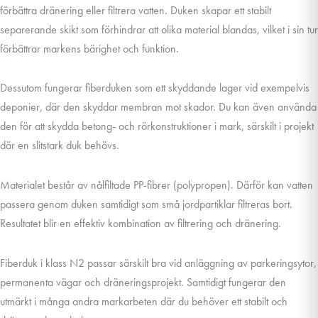
förbättra dränering eller filtrera vatten. Duken skapar ett stabilt
separerande skikt som förhindrar att olika material blandas, vilket i sin tur
förbättrar markens bärighet och funktion.
Dessutom fungerar fiberduken som ett skyddande lager vid exempelvis
deponier, där den skyddar membran mot skador. Du kan även använda
den för att skydda betong- och rörkonstruktioner i mark, särskilt i projekt
där en slitstark duk behövs.
Materialet består av nålfiltade PP-fibrer (polypropen). Därför kan vatten
passera genom duken samtidigt som små jordpartiklar filtreras bort.
Resultatet blir en effektiv kombination av filtrering och dränering.
Fiberduk i klass N2 passar särskilt bra vid anläggning av parkeringsytor,
permanenta vägar och dräneringsprojekt. Samtidigt fungerar den
utmärkt i många andra markarbeten där du behöver ett stabilt och