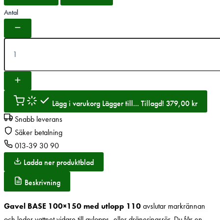
Antal
Lägg i varukorg
Lägger till...
Tillagd!
379,00
kr
Snabb leverans
Säker betalning
013-39 30 90
Ladda ner produktblad
Beskrivning
Gavel BASE 100×150 med utlopp 110
avslutar markrännan
och leder vattnet vidare till avlopps- eller dräneringsrör. Du får en