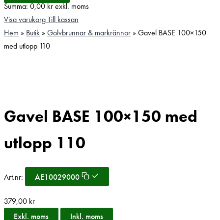
Summa:
0,00
kr
exkl. moms
Visa varukorg
Till kassan
Hem
»
Butik
»
Golvbrunnar & markrännor
»
Gavel BASE 100×150
med utlopp 110
Gavel BASE 100×150 med
utlopp 110
Art.nr:
AE10029000
379,00
kr
Exkl. moms
Inkl. moms