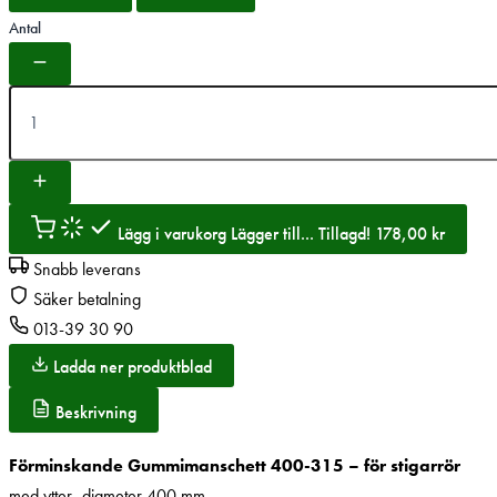
Antal
Lägg i varukorg
Lägger till...
Tillagd!
178,00
kr
Snabb leverans
Säker betalning
013-39 30 90
Ladda ner produktblad
Beskrivning
Förminskande Gummimanschett 400-315 – för stigarrör
med ytter- diameter 400 mm.