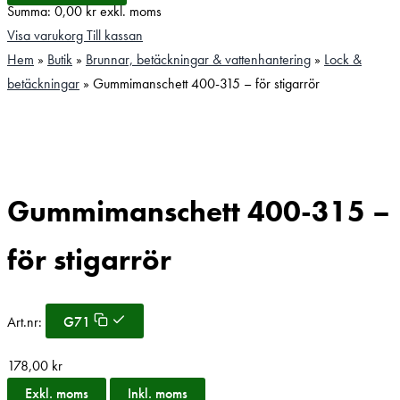
Summa:
0,00
kr
exkl. moms
Visa varukorg
Till kassan
Hem
»
Butik
»
Brunnar, betäckningar & vattenhantering
»
Lock &
betäckningar
»
Gummimanschett 400-315 – för stigarrör
Gummimanschett 400-315 –
för stigarrör
Art.nr:
G71
178,00
kr
Exkl. moms
Inkl. moms