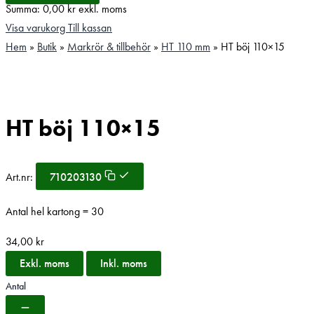
Summa:
0,00
kr
exkl. moms
Visa varukorg
Till kassan
Hem
»
Butik
»
Markrör & tillbehör
»
HT 110 mm
»
HT böj 110×15
HT böj 110×15
Art.nr:
710203130
Antal hel kartong = 30
34,00
kr
Exkl. moms
Inkl. moms
Antal