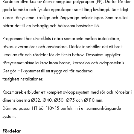
Rördelen tillverkas av återvinningsbar polypropen (PP). Därför får den
goda kemiska och fysiska egenskaper samt lång livslängd. Samtidigt
klarar rörsystemet kraftiga och långvariga belastningar. Som resultat
bidrar det till en behaglig och hälsosam bostadsmiljö.
Programmet har utvecklats i nära samarbete mellan installatörer,
råvaruleverantörer och användare. Därför innehåller det ett brett
urval av rör och rördelar för de flesta behov. Dessutom uppfyller
rörsystemet aktuella krav inom brand, korrosion och avloppsteknik.
Det gör HT-systemet till ett tryggt val för moderna
fastighetsinstallationer.
Kaczmarek erbjuder ett komplett avloppssystem med rör och rördelar i
dimensionerna Ø32, Ø40, Ø50, Ø75 och Ø110 mm.
Därmed passar HT böj 110×15 perfekt in i ett sammanhängande
system.
Fördelar