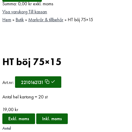
Summa:
0,00
kr
exkl. moms
Visa varukorg
Till kassan
Hem
»
Butik
»
Markrör & tillbehör
»
HT böj 75×15
HT böj 75×15
Art.nr:
2210162131
Antal hel kartong = 20 st
19,00
kr
Exkl. moms
Inkl. moms
Antal