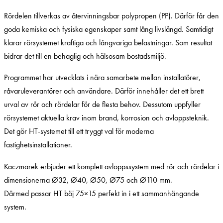
Rördelen tillverkas av återvinningsbar polypropen (PP). Därför får den
goda kemiska och fysiska egenskaper samt lång livslängd. Samtidigt
klarar rörsystemet kraftiga och långvariga belastningar. Som resultat
bidrar det till en behaglig och hälsosam bostadsmiljö.
Programmet har utvecklats i nära samarbete mellan installatörer,
råvaruleverantörer och användare. Därför innehåller det ett brett
urval av rör och rördelar för de flesta behov. Dessutom uppfyller
rörsystemet aktuella krav inom brand, korrosion och avloppsteknik.
Det gör HT-systemet till ett tryggt val för moderna
fastighetsinstallationer.
Kaczmarek erbjuder ett komplett avloppssystem med rör och rördelar i
dimensionerna Ø32, Ø40, Ø50, Ø75 och Ø110 mm.
Därmed passar HT böj 75×15 perfekt in i ett sammanhängande
system.