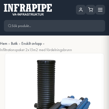
Hoppa
Hoppa till huvudinnehåll
till
innehåll
Hem
»
Butik
»
Enskilt avlopp
»
Infiltrationspaket 2x15m2 med fördelningsbrunn