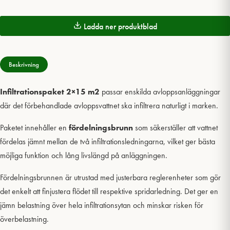
Ladda ner produktblad
Beskrivning
Infiltrationspaket 2×15 m2
passar enskilda avloppsanläggningar
där det förbehandlade avloppsvattnet ska infiltrera naturligt i marken.
Paketet innehåller en
fördelningsbrunn
som säkerställer att vattnet
fördelas jämnt mellan de två infiltrationsledningarna, vilket ger bästa
möjliga funktion och lång livslängd på anläggningen.
Fördelningsbrunnen är utrustad med justerbara reglerenheter som gör
det enkelt att finjustera flödet till respektive spridarledning. Det ger en
jämn belastning över hela infiltrationsytan och minskar risken för
överbelastning.