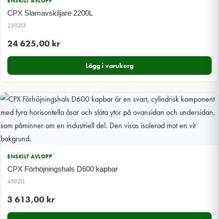
ENSKILT AVLOPP
CPX Slamavskiljare 2200L
230213
24 625,00
kr
Lägg i varukorg
ENSKILT AVLOPP
CPX Förhöjningshals D600 kapbar
450211
3 613,00
kr