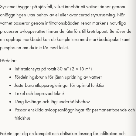
Systemet bygger på självfall, vilket innebär att vattnet rinner genom
anläggningen utan behov av el eller avancerad styrutrustning. När
vattnet passerar genom infiltrationsbädden renar markens naturliga
processer avloppsvattnet innan det återförs till kretsloppet. Behöver du
en upphöjd markbädd kan du komplettera med markbäddspaket samt
pumpbrunn om du inte får med fallet.
Fördelar:
Infiltrationsyta på totalt 30 m² (2 × 15 m²)
Fördelningsbrunn för jämn spridning av vattnet
Justerbara utloppsregleringar för optimal funktion
Enkel och beprövad teknik
Lång livslängd och lågt underhållsbehov
Passar enskilda avloppsanläggningar för permanentboende och
fritidshus
Paketet ger dig en komplett och driftsäker lösning för infiltration och