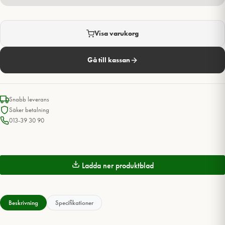
206,00 kr
till
38
201,00 kr
Visa varukorg
Gå till kassan
Snabb leverans
Säker betalning
013-39 30 90
Ladda ner produktblad
Beskrivning
Specifikationer