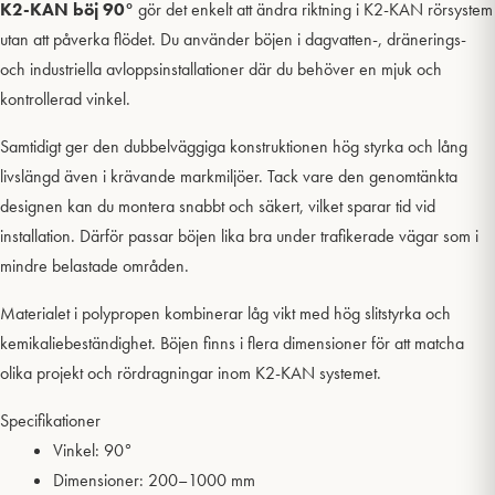
K2-KAN böj 90°
gör det enkelt att ändra riktning i K2-KAN rörsystem
utan att påverka flödet. Du använder böjen i dagvatten-, dränerings-
och industriella avloppsinstallationer där du behöver en mjuk och
kontrollerad vinkel.
Samtidigt ger den dubbelväggiga konstruktionen hög styrka och lång
livslängd även i krävande markmiljöer. Tack vare den genomtänkta
designen kan du montera snabbt och säkert, vilket sparar tid vid
installation. Därför passar böjen lika bra under trafikerade vägar som i
mindre belastade områden.
Materialet i polypropen kombinerar låg vikt med hög slitstyrka och
kemikaliebeständighet. Böjen finns i flera dimensioner för att matcha
olika projekt och rördragningar inom K2-KAN systemet.
Specifikationer
Vinkel: 90°
Dimensioner: 200–1000 mm