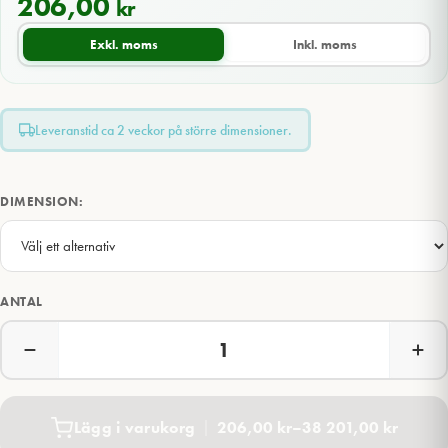
206,00
kr
Exkl. moms
Inkl. moms
Leveranstid ca 2 veckor på större dimensioner.
DIMENSION:
ANTAL
Lägg i varukorg
206,00
kr
–
38 201,00
kr
Prisintervall: