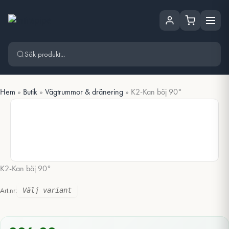
Hoppa
Hoppa till huvudinnehåll
till
innehåll
Hem
»
Butik
»
Vägtrummor & dränering
»
K2-Kan böj 90°
K2-Kan böj 90°
Art.nr:
Välj variant