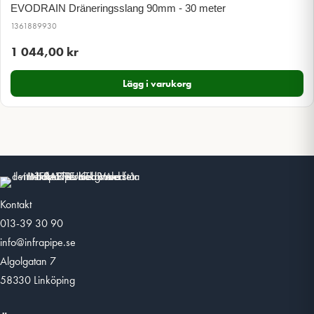
EVODRAIN Dräneringsslang 90mm - 30 meter
1361889930
1 044,00
kr
Lägg i varukorg
Kontakt
013-39 30 90
info@infrapipe.se
Algolgatan 7
58330 Linköping