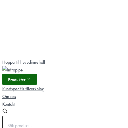
Hoppa
Hoppa till huvudinnehåll
till
innehåll
Produkter
Kundspecifik tillverkning
Om oss
Kontakt