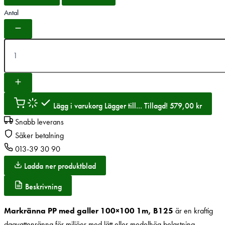
Antal
Lägg i varukorg
Lägger till...
Tillagd!
579,00
kr
Snabb leverans
Säker betalning
013-39 30 90
Ladda ner produktblad
Beskrivning
Markränna PP med galler 100×100 1m, B125
är en kraftig
dagvattenränna för miljöer med lätt eller medelhög belastning.