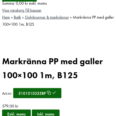
Summa:
0,00
kr
exkl. moms
Visa varukorg
Till kassan
Hem
»
Butik
»
Golvbrunnar & markrännor
»
Markränna PP med galler
100×100 1m, B125
Markränna PP med galler
100×100 1m, B125
Art.nr:
5101010355BP
579,00
kr
Exkl. moms
Inkl. moms