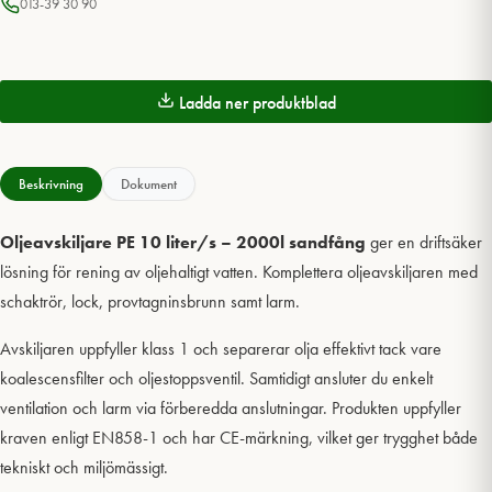
013-39 30 90
Ladda ner produktblad
Beskrivning
Dokument
Oljeavskiljare PE 10 liter/s – 2000l sandfång
ger en driftsäker
lösning för rening av oljehaltigt vatten. Komplettera oljeavskiljaren med
schaktrör, lock, provtagninsbrunn samt larm.
Avskiljaren uppfyller klass 1 och separerar olja effektivt tack vare
koalescensfilter och oljestoppsventil. Samtidigt ansluter du enkelt
ventilation och larm via förberedda anslutningar. Produkten uppfyller
kraven enligt EN858-1 och har CE-märkning, vilket ger trygghet både
tekniskt och miljömässigt.