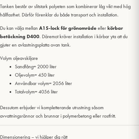
Tanken består av slitstark polyeten som kombinerar låg vikt med hög
hållfasthet. Därför förenklar du både transport och installation.
Du kan välja mellan
A15-lock för grönområde
eller
körbar
betäckning D400
. Däremot kräver installation i körbar yta att du
gjuter en avlastningsplatta ovan tank.
Volym oljeavskiljare
Sandfång= 2000 liter
Oljevolym= 450 liter
Användbar volym= 2056 liter
Totalvolym= 4056 liter
Dessutom erbjuder vi kompletterande utrustning såsom
avvattningsrännor och brunnar i polymerbetong eller rostfritt.
Dimensionering – vi hjälper dig rätt