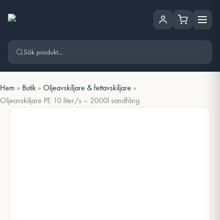
Hoppa
Hoppa till huvudinnehåll
till
innehåll
Hem
»
Butik
»
Oljeavskiljare & fettavskiljare
»
Oljeavskiljare PE 10 liter/s – 2000l sandfång