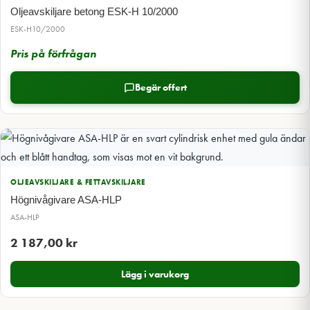
Oljeavskiljare betong ESK-H 10/2000
ESK-H10/2000
Pris på förfrågan
Begär offert
OLJEAVSKILJARE & FETTAVSKILJARE
Högnivågivare ASA-HLP
ASA-HLP
2 187,00
kr
Lägg i varukorg