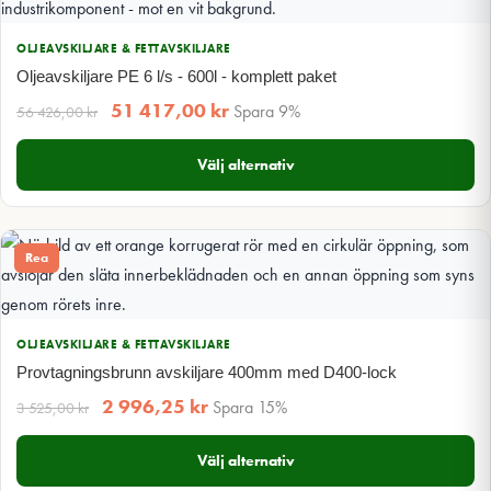
OLJEAVSKILJARE & FETTAVSKILJARE
Oljeavskiljare PE 6 l/s - 600l - komplett paket
51 417,00
kr
Spara 9%
56 426,00
kr
Välj alternativ
Rea
OLJEAVSKILJARE & FETTAVSKILJARE
Provtagningsbrunn avskiljare 400mm med D400-lock
2 996,25
kr
Spara 15%
3 525,00
kr
Välj alternativ