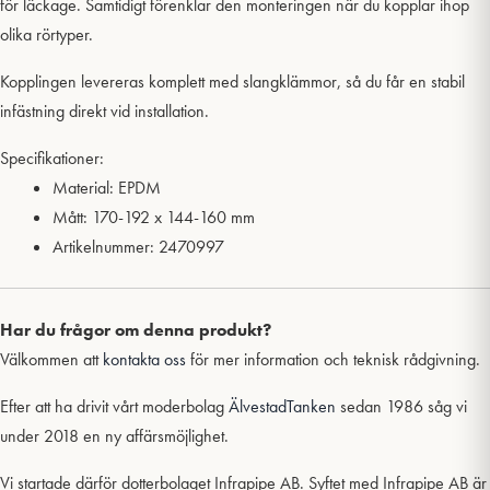
för läckage. Samtidigt förenklar den monteringen när du kopplar ihop
olika rörtyper.
Kopplingen levereras komplett med slangklämmor, så du får en stabil
infästning direkt vid installation.
Specifikationer:
Material: EPDM
Mått: 170-192 x 144-160 mm
Artikelnummer: 2470997
Har du frågor om denna produkt?
Välkommen att
kontakta oss
för mer information och teknisk rådgivning.
Efter att ha drivit vårt moderbolag
ÄlvestadTanken
sedan 1986 såg vi
under 2018 en ny affärsmöjlighet.
Vi startade därför dotterbolaget Infrapipe AB. Syftet med Infrapipe AB är