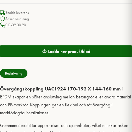
Snabb leverans
Säker betalning
013-39 30 90
Ladda ner produktblad
Beskrivning
Övergångskoppling UAC1924 170-192 X 144-160 mm
i
EPDM skapar en säker anslutning mellan betongrör eller andra material
och PP-markrör. Kopplingen ger en flexibel och tät övergång i
markförlagda installationer.
Gummimaterialet tar upp rörelser och ojämnheter, vilket minskar risken