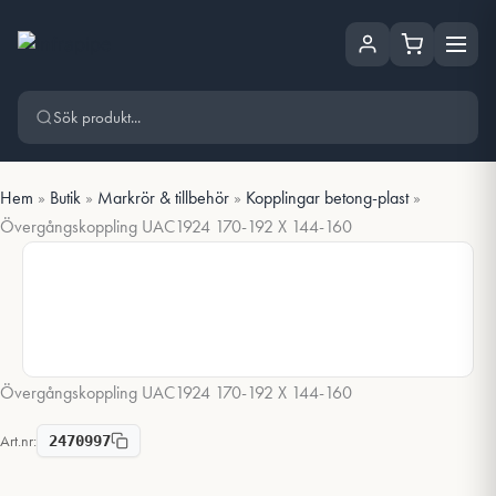
Hoppa
Hoppa till huvudinnehåll
till
innehåll
Hem
»
Butik
»
Markrör & tillbehör
»
Kopplingar betong-plast
»
Övergångskoppling UAC1924 170-192 X 144-160
Övergångskoppling UAC1924 170-192 X 144-160
Art.nr:
2470997