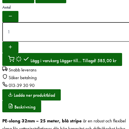
Antal
Lägg i varukorg
Lägger till...
Tillagd!
585,00
kr
Snabb leverans
Säker betalning
013-39 30 90
Ladda ner produktblad
Beskrivning
PE-slang 32mm – 25 meter, blå stripe
är en robust och flexibel
slang för vatteninstallationer där hög kapacitet och driftsäkerhet krävs.