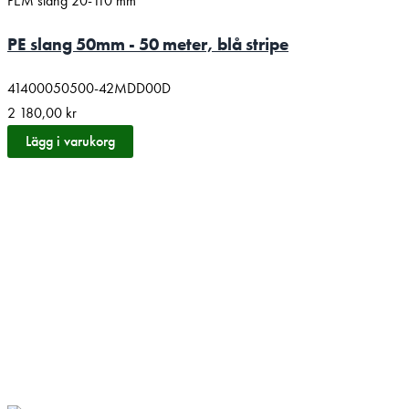
PEM slang 20-110 mm
PE slang 50mm - 50 meter, blå stripe
41400050500-42MDD00D
2 180,00
kr
Lägg i varukorg