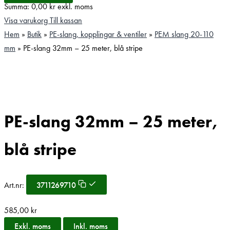
Summa:
0,00
kr
exkl. moms
Visa varukorg
Till kassan
Hem
»
Butik
»
PE-slang, kopplingar & ventiler
»
PEM slang 20-110
mm
»
PE-slang 32mm – 25 meter, blå stripe
PE-slang 32mm – 25 meter,
blå stripe
Art.nr:
3711269710
585,00
kr
Exkl. moms
Inkl. moms