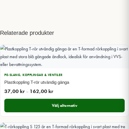
Relaterade produkter
PE-SLANG, KOPPLINGAR & VENTILER
Plastkoppling T-rör utvändig gänga
Prisintervall:
37,00
kr
162,00
kr
–
37,00 kr
Välj alternativ
till
162,00 kr