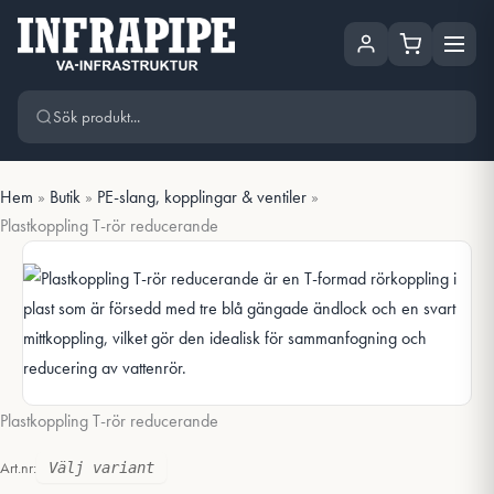
Hoppa
Hoppa till huvudinnehåll
till
innehåll
Hem
»
Butik
»
PE-slang, kopplingar & ventiler
»
Plastkoppling T-rör reducerande
Plastkoppling T-rör reducerande
Art.nr:
Välj variant