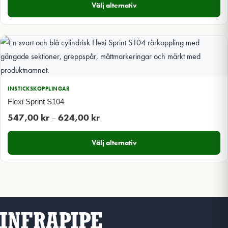
Välj alternativ
till
1
187,00 kr
INSTICKSKOPPLINGAR
Flexi Sprint S104
Prisintervall:
547,00
kr
624,00
kr
–
547,00 kr
Välj alternativ
till
624,00 kr