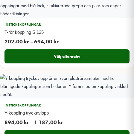
INSTICKSKOPPLINGAR
T-rör koppling S 125
Prisintervall:
202,00
kr
694,00
kr
–
202,00 kr
Välj alternativ
till
694,00 kr
INSTICKSKOPPLINGAR
Y-koppling tryckavlopp
Prisintervall:
894,00
kr
1 187,00
kr
–
894,00 kr