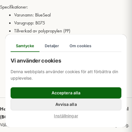
Specifikationer:
Varunamn: BlueSeal
Varugrupp: B075
Tillverkad av polypropylen (PP)
För sammankoppling av PE-rör
Samtycke
Detaljer
Om cookies
Arbetstryck upp till PN16 (16 bar)
Certifierad för dricksvatten
Vi använder cookies
Hög kvalitet och lång livslängd
Enkel installation med god passform
Denna webbplats använder cookies för att förbättra din
upplevelse.
Finns i dimensioner från 25 mm till 50 mm
Färg: Blå/svart
Acceptera alla
Avvisa alla
Har du frågor om plastkoppling T-rör reducerande BlueSeal
Inställningar
(B075)?
Välkommen att
kontakta oss
för mer information och teknisk rådgivning.