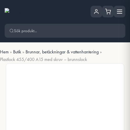
Hoppa
Hoppa till huvudinnehåll
till
innehåll
Hem
»
Butik
»
Brunnar, betäckningar & vattenhantering
»
Plastlock 455/400 A15 med skruv – brunnslock