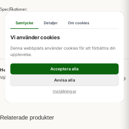
Specifikationer:
Dimension: 455/400
Samtycke
Detaljer
Om cookies
Belastningsklass: A15 (15 kN / 1,5 ton)
Vikt: 1,68 kg
Vi använder cookies
Utförande: Med skruv, barnsäkert
Användningsområde: Gång- och grönytor
Denna webbplats använder cookies för att förbättra din
upplevelse.
Acceptera alla
Har du frågor om produkten?
Välkommen att
kontakta oss
för mer information och teknisk rådgivning.
Avvisa alla
Inställningar
Relaterade produkter