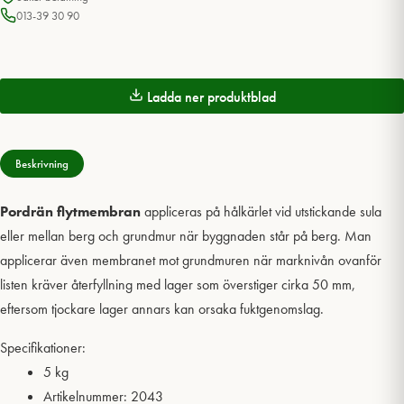
013-39 30 90
Ladda ner produktblad
Beskrivning
Pordrän flytmembran
appliceras på hålkärlet vid utstickande sula
eller mellan berg och grundmur när byggnaden står på berg. Man
applicerar även membranet mot grundmuren när marknivån ovanför
listen kräver återfyllning med lager som överstiger cirka 50 mm,
eftersom tjockare lager annars kan orsaka fuktgenomslag.
Specifikationer:
5 kg
Artikelnummer: 2043