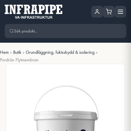
Hoppa
Hoppa till huvudinnehåll
till
innehåll
Hem
»
Butik
»
Grundläggning, fuktsskydd & isolering
»
Pordrän Flytmembran