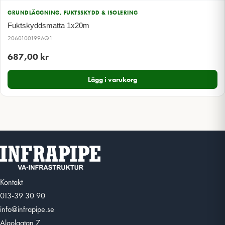
GRUNDLÄGGNING, FUKTSSKYDD & ISOLERING
Fuktskyddsmatta 1x20m
2060100199AQ1
687,00
kr
Lägg i varukorg
Kontakt
013-39 30 90
info@infrapipe.se
Algolgatan 7