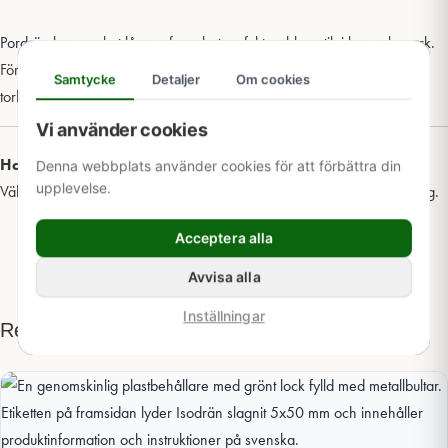
Pordrän
har mycket lång erfarenhet av fuktproblematik i hus och mark.
Företaget erbjuder ett komplett system som värmeisolerar, fuktskyddar,
Samtycke
Detaljer
Om cookies
torkar ut och dränerar på ett ekonomiskt, enkelt och funktionellt sätt.
Vi använder cookies
Har du frågor om denna produkt?
Denna webbplats använder cookies för att förbättra din
upplevelse.
Välkommen att
kontakta oss
för mer information och teknisk rådgivning.
Acceptera alla
Avvisa alla
Inställningar
Relaterade produkter