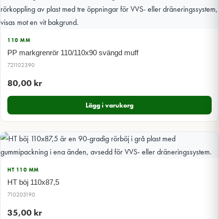
110 MM
PP markgrenrör 110/110x90 svängd muff
721102390
80,00
kr
Lägg i varukorg
HT 110 MM
HT böj 110x87,5
710203190
35,00
kr