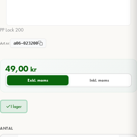
PP Lock 200
Art.nr:
a06-023200
49,00
kr
Exkl. moms
Inkl. moms
I lager
ANTAL