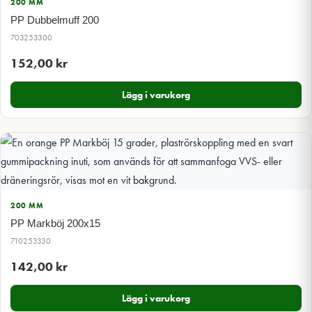
200 MM
PP Dubbelmuff 200
703253300
152,00
kr
Lägg i varukorg
200 MM
PP Markböj 200x15
710253330
142,00
kr
Lägg i varukorg