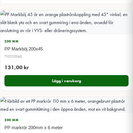
200 MM
PP Markböj 200x45
710253360
131,00
kr
Lägg i varukorg
200 MM
PP markrör 200mm x 6 meter