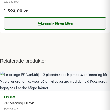
525533600
1 593,00
kr
Logga in för att köpa
Relaterade produkter
110 MM
PP Markböj 110x45
710202360