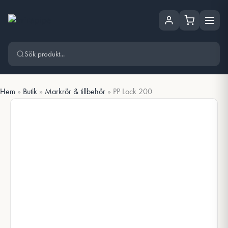
Hoppa
Hoppa till huvudinnehåll
till
innehåll
Hem
»
Butik
»
Markrör & tillbehör
»
PP Lock 200