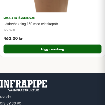
LOCK & BETÄCKNINGAR
Lättbetäckning 150 med teleskoprör
10010331
462,00
kr
Lägg i varukorg
Kontakt
013-39 30 90