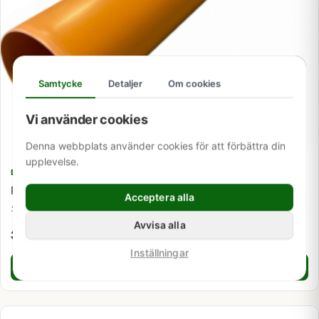
Samtycke
Detaljer
Om cookies
Vi använder cookies
Denna webbplats använder cookies för att förbättra din
upplevelse.
BRUNNAR, BETÄCKNINGAR & VATTENHANTERING
PP stigarrör 200 x 2 meter
Acceptera alla
525073200
Avvisa alla
374,00
kr
Inställningar
Lägg i varukorg