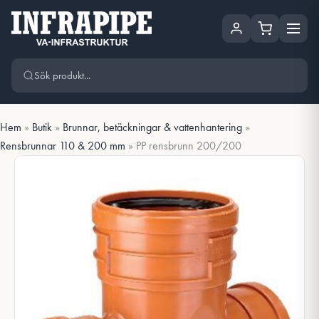
Hoppa
Hoppa till huvudinnehåll
till
innehåll
Hem
»
Butik
»
Brunnar, betäckningar & vattenhantering
»
Rensbrunnar 110 & 200 mm
»
PP rensbrunn 200/200