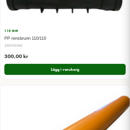
110 MM
PP rensbrunn 110/110
2501110300
300,00
kr
Lägg i varukorg