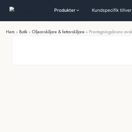
Hoppa
Hoppa till huvudinnehåll
Kundspecifik tillve
Produkter
till
innehåll
Hem
»
Butik
»
Oljeavskiljare & fettavskiljare
»
Provtagningsbrunn avski