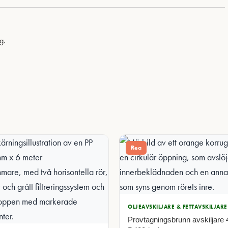
g.
Rea
OLJEAVSKILJARE & FETTAVSKILJARE
Provtagningsbrunn avskiljar