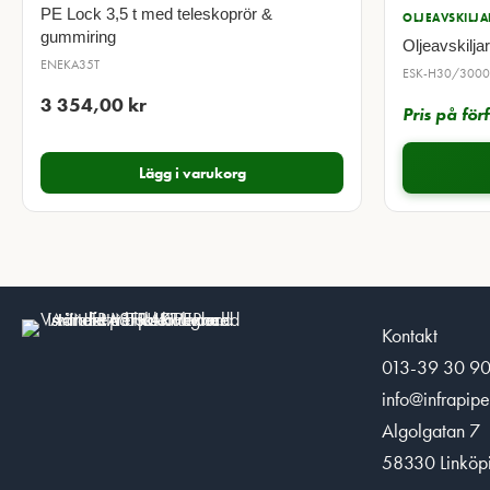
PE Lock 3,5 t med teleskoprör &
OLJEAVSKILJA
gummiring
Oljeavskilj
ENEKA35T
ESK-H30/3000
3 354,00
kr
Pris på fö
Lägg i varukorg
Kontakt
013-39 30 9
info@infrapipe
Algolgatan 7
58330 Linköp