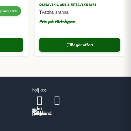
OLJEAVSKILJARE & FETTAVSKILJARE
Spara 15%
Tvätthallsränna
Pris på förfrågan
Begär offert
Följ oss