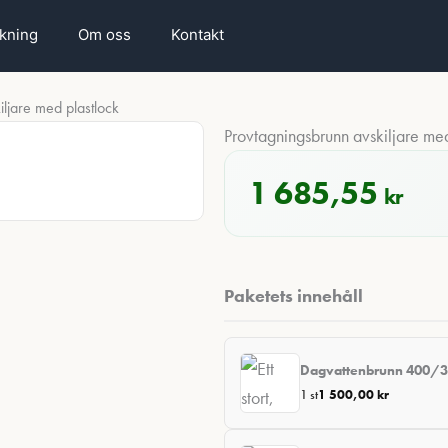
rkning
Om oss
Kontakt
ljare med plastlock
Provtagningsbrunn avskiljare med
1 685,55
kr
Paketets innehåll
Dagvattenbrunn 400/35
1 st
1 500,00
kr