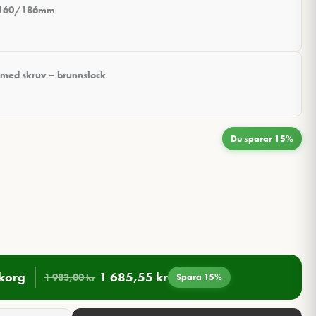
t 160/186mm
 med skruv – brunnslock
Du sparar 15%
ukorg
1 685,55
kr
1 983,00
kr
Spara 15%