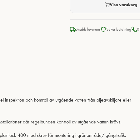
Visa varukorg
Snabb leverans
Säker betalning
0
l inspektion och kontroll av utgående vatten från oljeavskiljare eller
stallationer där regelbunden kontroll av utgående vatten krävs.
t plastlock 400 med skruv för montering i grönområde/ gångtrafik.