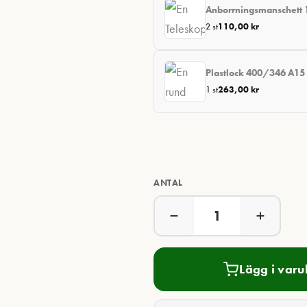
Anborrningsmanschet
2 st
110,00
kr
Plastlock 400/346 A15
1 st
263,00
kr
ANTAL
Lägg i var