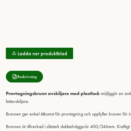
Ladda ner produktblad
Beskrivning
Provtagningsbrunn avskiljare med plastlock
möjliggör en enke
fettavskiljare.
Brunnen ger enkel åtkomst för provtagning och uppfyller kraven för in
Brunnen är tillverkad i slitstark dubbelväggsrör 400/346mm. Kraftig