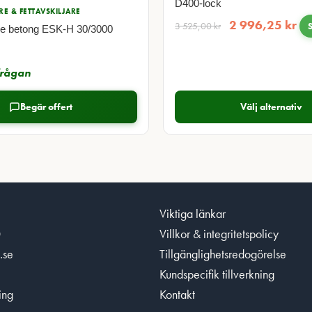
D400-lock
RE & FETTAVSKILJARE
2 996,25
kr
3 525,00
kr
are betong ESK-H 30/3000
rfrågan
Begär offert
Välj alternativ
Viktiga länkar
0
Villkor & integritetspolicy
.se
Tillgänglighetsredogörelse
Kundspecifik tillverkning
ing
Kontakt