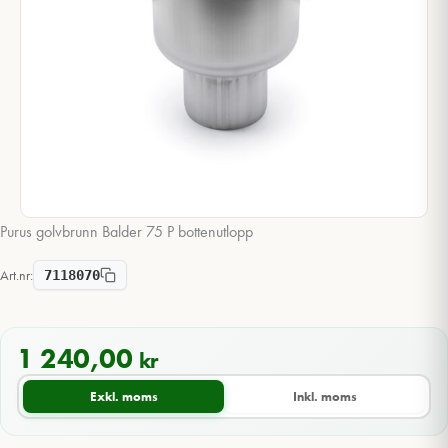
Purus golvbrunn Balder 75 P bottenutlopp
Art.nr:
7118070
1 240,00
kr
Exkl. moms
Inkl. moms