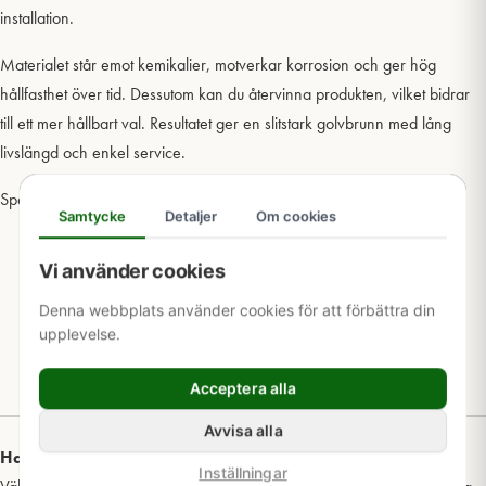
installation.
Materialet står emot kemikalier, motverkar korrosion och ger hög
hållfasthet över tid. Dessutom kan du återvinna produkten, vilket bidrar
till ett mer hållbart val. Resultatet ger en slitstark golvbrunn med lång
livslängd och enkel service.
Specifikationer:
Samtycke
Detaljer
Om cookies
Material: Rostfritt syrafast stål
Dimension: Ø75 mm
Vi använder cookies
Funktion: Bottenutlopp
Denna webbplats använder cookies för att förbättra din
Storlek: Ø150 mm
upplevelse.
Utförande: Med plastsil
Artikelnummer: 7118070
Acceptera alla
Avvisa alla
Har du frågor om denna produkt?
Inställningar