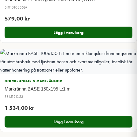
5101010355BP
579,00
kr
Lägg i varukorg
GOLVBRUNNAR & MARKRÄNNOR
Markränna BASE 150x195 L:1 m
SB15191353
1 534,00
kr
Lägg i varukorg