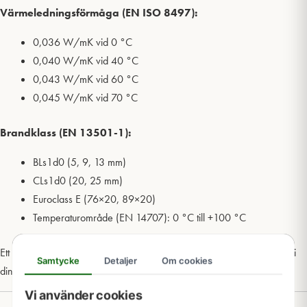
Värmeledningsförmåga (EN ISO 8497):
0,036 W/mK vid 0 °C
0,040 W/mK vid 40 °C
0,043 W/mK vid 60 °C
0,045 W/mK vid 70 °C
Brandklass (EN 13501-1):
BLs1d0 (5, 9, 13 mm)
CLs1d0 (20, 25 mm)
Euroclass E (76×20, 89×20)
Temperaturområde (EN 14707): 0 °C till +100 °C
Ett kostnadseffektivt och miljösmart val när du vill förbättra isoleringen i
Samtycke
Detaljer
Om cookies
din installation.
Vi använder cookies