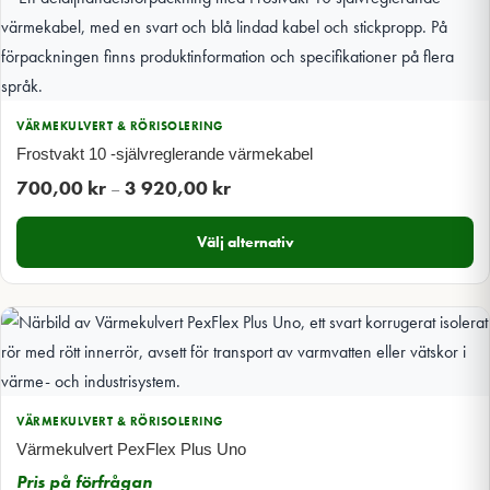
VÄRMEKULVERT & RÖRISOLERING
Frostvakt 10 -självreglerande värmekabel
Prisintervall:
700,00
kr
3 920,00
kr
–
700,00 kr
Välj alternativ
till
3
920,00 kr
VÄRMEKULVERT & RÖRISOLERING
Värmekulvert PexFlex Plus Uno
Pris på förfrågan