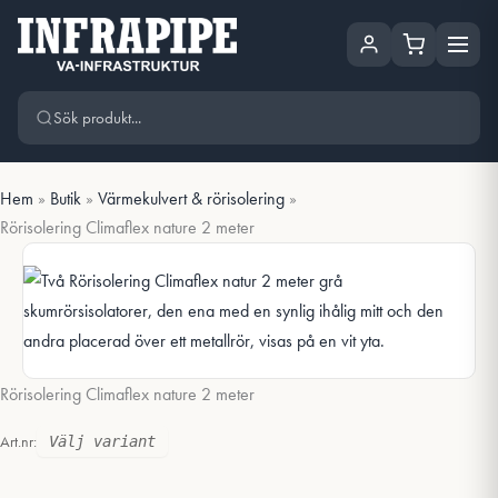
Hoppa
Hoppa till huvudinnehåll
till
innehåll
Hem
»
Butik
»
Värmekulvert & rörisolering
»
Rörisolering Climaflex nature 2 meter
Rörisolering Climaflex nature 2 meter
Art.nr:
Välj variant