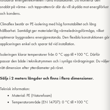
förbättrar energieffektiviteten i dina installationer. Du monterar den
snabbt på värme- och tappvattenrör där du vill skydda mot energiförlust
och kondens.
Climaflex består av PE-isolering med hög formstabilitet och lång
hållbarhet. Samtidigt ger materialet låg värmeledningsförmåga, vilket
optimerar byggnadens energiprestanda. Den flexibla konstruktionen gör
appliceringen enkel och sparar tid vid installation.
Isoleringen klarar temperaturer från 0 °C upp till +100 °C. Därför
passar den både i teknikutrymmen och i synliga rördragningar. Du väljer
rätt dimension efter ytterdiameter på röret.
Säljs i 2 meters längder och finns i flera dimensioner.
Teknisk information:
Material: PE (Naturefoam)
Temperaturområde (EN 14707): 0 °C till +100 °C