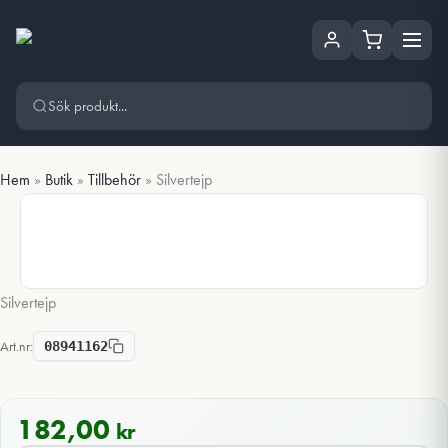
Hoppa
Hoppa till huvudinnehåll
till
innehåll
Hem
»
Butik
»
Tillbehör
»
Silvertejp
Silvertejp
Art.nr:
08941162
182,00
kr