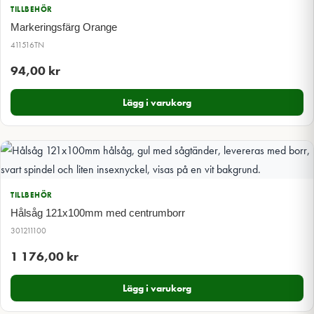
TILLBEHÖR
Markeringsfärg Orange
411516TN
94,00
kr
Lägg i varukorg
TILLBEHÖR
Hålsåg 121x100mm med centrumborr
301211100
1 176,00
kr
Lägg i varukorg