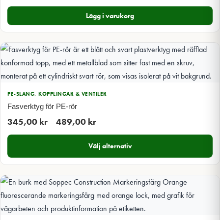
Lägg i varukorg
PE-SLANG, KOPPLINGAR & VENTILER
Fasverktyg för PE-rör
Prisintervall:
345,00
kr
489,00
kr
–
345,00 kr
Välj alternativ
till
489,00 kr