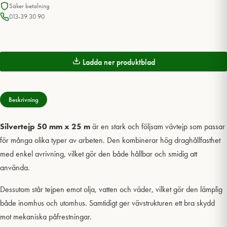
Säker betalning
013-39 30 90
Ladda ner produktblad
Beskrivning
Silvertejp 50 mm x 25 m
är en stark och följsam vävtejp som passar
för många olika typer av arbeten. Den kombinerar hög draghållfasthet
med enkel avrivning, vilket gör den både hållbar och smidig att
använda.
Dessutom står tejpen emot olja, vatten och väder, vilket gör den lämplig
både inomhus och utomhus. Samtidigt ger vävstrukturen ett bra skydd
mot mekaniska påfrestningar.