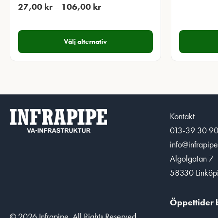
Prisintervall:
27,00
kr
–
106,00
kr
27,00 kr
till
Välj alternativ
106,00 kr
Kontakt
013-39 30 9
info@infrapipe
Algolgatan 7
58330 Linköp
Öppettider b
© 2026 Infrapipe. All Rights Reserved.