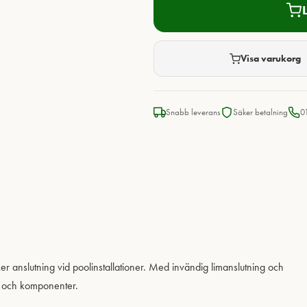
Visa varukorg
Snabb leverans
Säker betalning
0
r anslutning vid poolinstallationer. Med invändig limanslutning och
ör och komponenter.