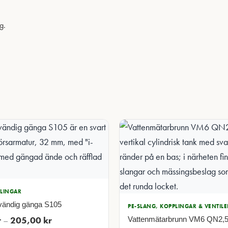
g.
PLINGAR
vändig gänga S105
PE-SLANG, KOPPLINGAR & VENTILE
Prisintervall:
r
–
205,00
kr
Vattenmätar­brunn VM6 QN2,