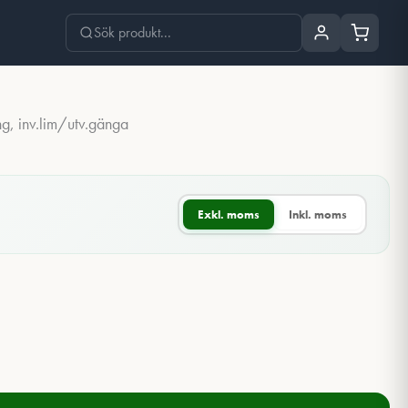
, inv.lim/utv.gänga
Exkl. moms
Inkl. moms