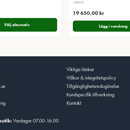
108051
151,00 kr
till
19 650,00
kr
205,00 kr
Välj alternativ
Lägg i varukorg
Viktiga länkar
0
Villkor & integritetspolicy
.se
Tillgänglighetsredogörelse
Kundspecifik tillverkning
ing
Kontakt
utik:
Vardagar 07.00-16.00