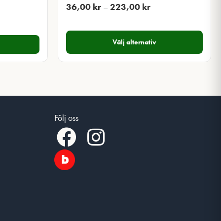
Prisintervall:
36,00
kr
–
223,00
kr
36,00 kr
till
Välj alternativ
223,00 kr
Följ oss