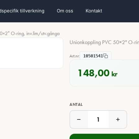
specifik tillverkning
Om oss
Kontakt
×2″ O-ring, inv.lim/utv.gänga
Unionkoppling PVC 50×2″ O-ring
Art.nr:
10501541
148,00
kr
ANTAL