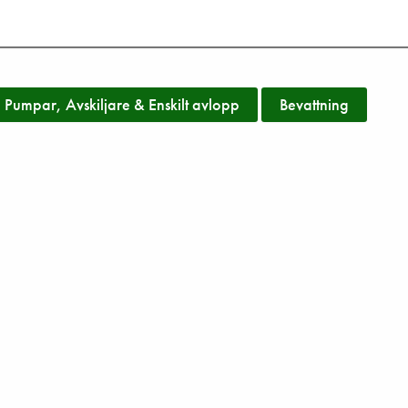
Pumpar, Avskiljare & Enskilt avlopp
Bevattning