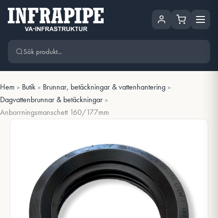
Hoppa
Hoppa till huvudinnehåll
till
innehåll
Hem
»
Butik
»
Brunnar, betäckningar & vattenhantering
»
Dagvattenbrunnar & betäckningar
»
Anborrningsmanschett 160/177mm