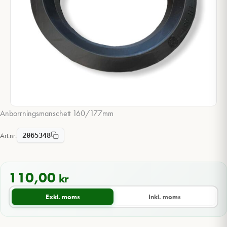
Anborrningsmanschett 160/177mm
Art.nr:
2065348
110,00
kr
Exkl. moms
Inkl. moms