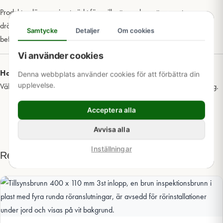
Produkten lämpar sig utmärkt för spillvatten-, dagvatten samt
dräneringssystem, både vid nyinstallation och vid komplettering av
Samtycke
Detaljer
Om cookies
befintliga ledningar.
Vi använder cookies
Har du frågor om den här produkten?
Denna webbplats använder cookies för att förbättra din
upplevelse.
Välkommen att
kontakta oss
för mer information och teknisk rådgivning.
Acceptera alla
Avvisa alla
Inställningar
Relaterade produkter