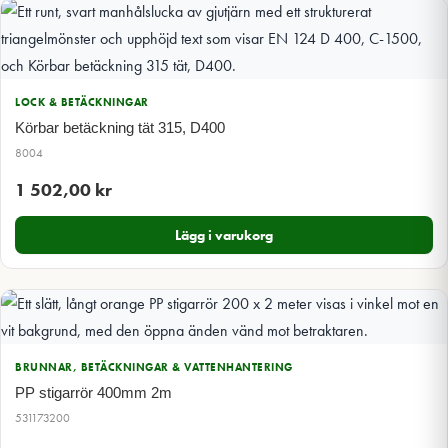
LOCK & BETÄCKNINGAR
Körbar betäckning tät 315, D400
8004
1 502,00
kr
Lägg i varukorg
BRUNNAR, BETÄCKNINGAR & VATTENHANTERING
PP stigarrör 400mm 2m
531173200