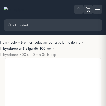
Hoppa
Hoppa till huvudinnehåll
till
innehåll
Hem
»
Butik
»
Brunnar, betäckningar & vattenhantering
»
Tillsynsbrunnar & stigarrör 400 mm
»
Tillsynsbrunn 400 x 110 mm 3st inlopp