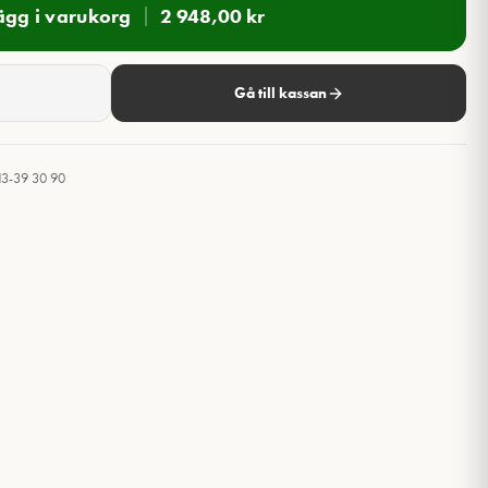
ägg i varukorg
2 948,00
kr
Gå till kassan
13-39 30 90