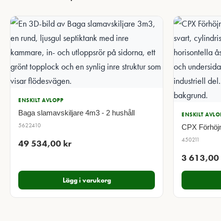
ENSKILT AVLOPP
Baga slamavskiljare 4m3 - 2 hushåll
ENSKILT AVLO
5622410
CPX Förhöj
450211
49 534,00
kr
3 613,00
Lägg i varukorg