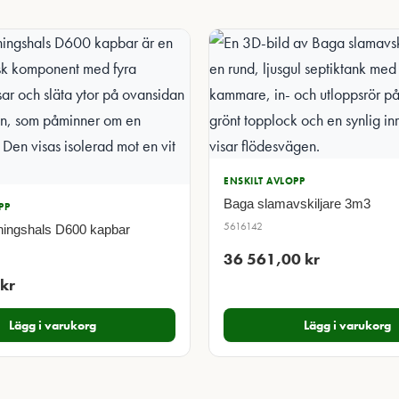
ENSKILT AVLOPP
Baga slamavskiljare 3m3
PP
5616142
ningshals D600 kapbar
36 561,00
kr
kr
Lägg i varukorg
Lägg i varukorg