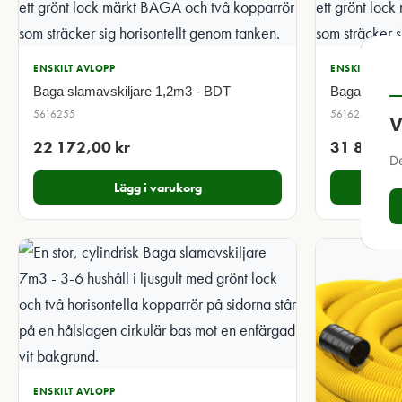
ENSKILT AVLOPP
ENSKILT AVLO
Baga slamavskiljare 1,2m3 - BDT
Baga slamav
5616255
5616257
V
22 172,00
kr
31 843,
De
Lägg i varukorg
ENSKILT AVLOPP