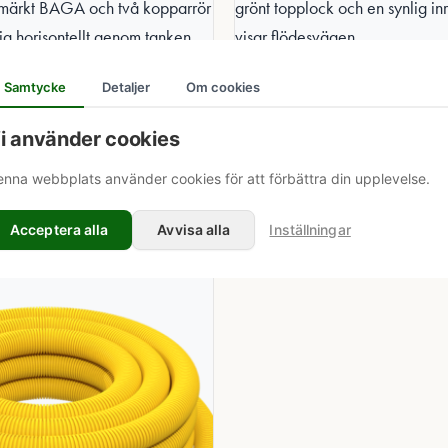
PP
ENSKILT AVLOPP
Samtycke
Detaljer
Om cookies
skiljare 2,2m3 - 1 hushåll
Baga slamavskiljare 3m3
5616142
i använder cookies
00
kr
36 561,00
kr
nna webbplats använder cookies för att förbättra din upplevelse.
Lägg i varukorg
Lägg i varukorg
Acceptera alla
Avvisa alla
Inställningar