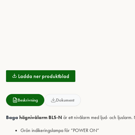
Ladda ner produktblad
Beskrivning
Dokument
Baga
högnivålarm BLS-N
är ett nivålarm med ljud- och ljuslarm.
Grön indikeringslampa för ”POWER ON”