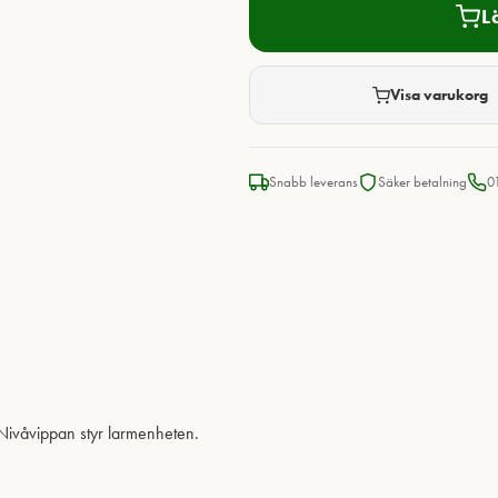
L
Visa varukorg
Snabb leverans
Säker betalning
0
 Nivåvippan styr larmenheten.