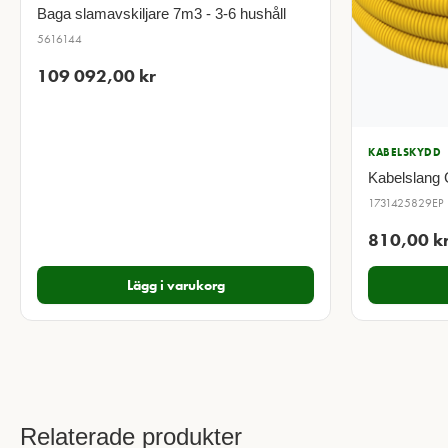
Baga slamavskiljare 7m3 - 3-6 hushåll
5616144
109 092,00
kr
KABELSKYDD
Kabelslang
1731425829EP
810,00
k
Lägg i varukorg
Relaterade produkter