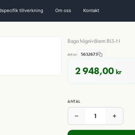
specifik tillverkning
Om oss
Kontakt
Baga högnivålarm BLS-N
Art.nr:
5632673
2 948,00
kr
ANTAL