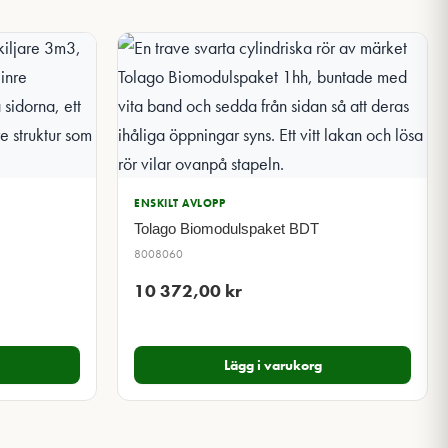
ENSKILT AVLOPP
Tolago Biomodulspaket BDT
8008060
10 372,00
kr
Lägg i varukorg