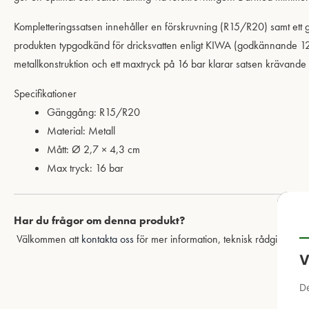
Kompletteringssatsen innehåller en förskruvning (R15/R20) samt ett
produkten typgodkänd för dricksvatten enligt
KIWA
(godkännande 1289)
metallkonstruktion och ett maxtryck på 16 bar klarar satsen krävande 
Specifikationer
Gänggång: R15/R20
Material: Metall
Mått: Ø 2,7 × 4,3 cm
Max tryck: 16 bar
Har du frågor om denna produkt?
Välkommen att
kontakta oss
för mer information, teknisk rådgivning o
V
De