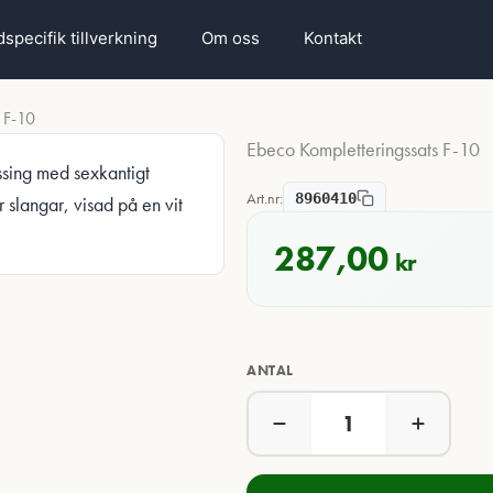
specifik tillverkning
Om oss
Kontakt
 F-10
Ebeco Kompletteringssats F-10
Art.nr:
8960410
287,00
kr
ANTAL