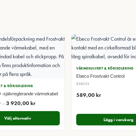
VÄRMEKULVERT & RÖRISOLERING
Ebeco Frostvakt Control
8580113
T & RÖRISOLERING
0 -självreglerande värmekabel
589,00
kr
Prisintervall:
r
–
3 920,00
kr
700,00 kr
Välj alternativ
till
Lägg i varukorg
3