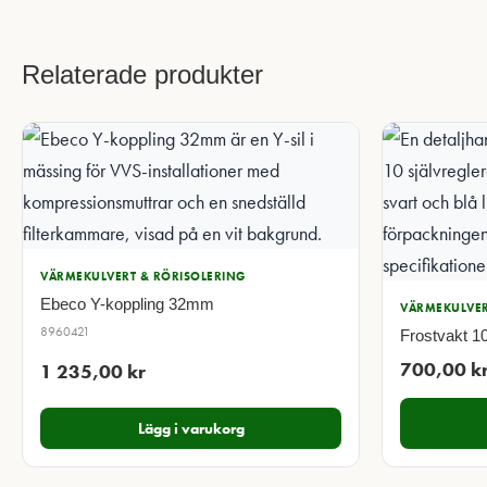
Relaterade produkter
VÄRMEKULVERT & RÖRISOLERING
Ebeco Y-koppling 32mm
VÄRMEKULVER
8960421
Frostvakt 1
700,00
k
1 235,00
kr
Lägg i varukorg