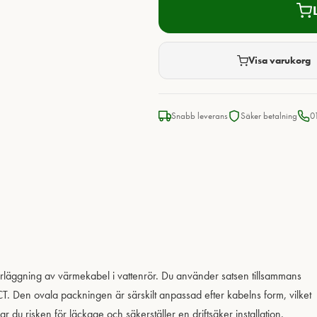
Visa varukorg
Snabb leverans
Säker betalning
0
örläggning av värmekabel i vattenrör. Du använder satsen tillsammans
 Den ovala packningen är särskilt anpassad efter kabelns form, vilket
du risken för läckage och säkerställer en driftsäker installation.