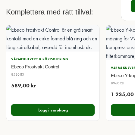
Komplettera med rätt tillval:
VÄRMEKULVERT & RÖRISOLERING
Ebeco Frostvakt Control
VÄRMEKULVER
8580113
Ebeco Y-ko
8960421
589,00
kr
1 235,00
Lägg i varukorg