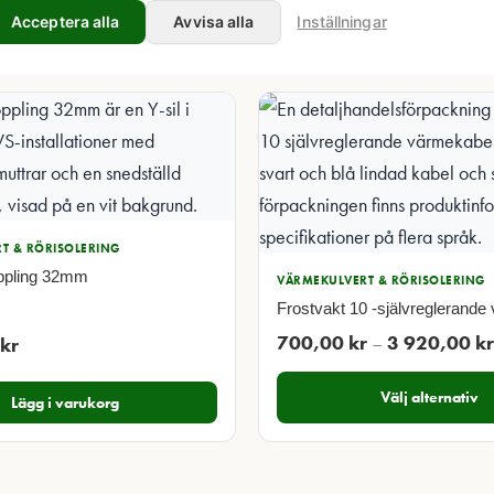
Acceptera alla
Avvisa alla
Inställningar
T & RÖRISOLERING
ppling 32mm
VÄRMEKULVERT & RÖRISOLERING
Frostvakt 10 -självreglerande
700,00
kr
–
3 920,00
kr
kr
Välj alternativ
Lägg i varukorg