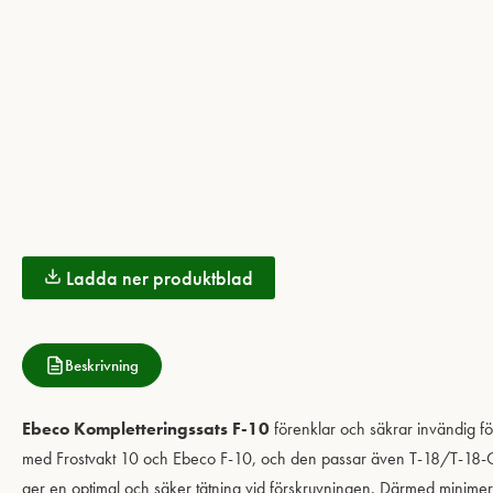
Ladda ner produktblad
Beskrivning
Ebeco Kompletteringssats F-10
förenklar och säkrar invändig f
med Frostvakt 10 och Ebeco F-10, och den passar även T-18/T-18-CT.
ger en optimal och säker tätning vid förskruvningen. Därmed minimerar 