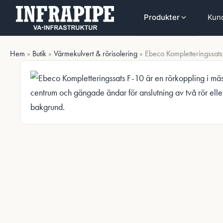
Hoppa
Hoppa till huvudinnehåll
Kund
Produkter
till
innehåll
Hem
»
Butik
»
Värmekulvert & rörisolering
»
Ebeco Kompletteringssats