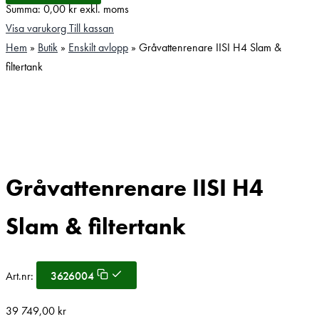
Summa:
0,00
kr
exkl. moms
Visa varukorg
Till kassan
Hem
»
Butik
»
Enskilt avlopp
»
Gråvattenrenare IISI H4 Slam &
filtertank
Gråvattenrenare IISI H4
Slam & filtertank
Art.nr:
3626004
39 749,00
kr