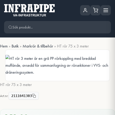
Hoppa
Hoppa till huvudinnehåll
till
innehåll
Hem
»
Butik
»
Markrör & tillbehör
»
HT rör 75 x 3 meter
HT rör 75 x 3 meter
Art.nr:
2111641303