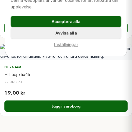
Denna webbplats använder cookies för att förbättra din
2210162131
upplevelse.
19,00
kr
Acceptera alla
Lägg i varukorg
Avvisa alla
Inställningar
HT 75 MM
HT böj 75x45
2210162161
19,00
kr
Lägg i varukorg