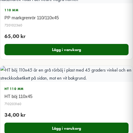
110 MM
PP markgrenrör 110/110x45
720102360
65,00
kr
Lägg i varukorg
HT 110 MM
HT böj 110x45
710203160
34,00
kr
Lägg i varukorg