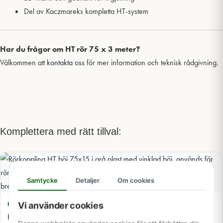
Del av Kaczmareks kompletta HT-system
Har du frågor om HT rör 75 x 3 meter?
Välkommen att
kontakta oss
för mer information och teknisk rådgivning.
Komplettera med rätt tillval:
Samtycke
Detaljer
Om cookies
Vi använder cookies
HT 75 MM
HT böj 75x15