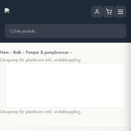
Hoppa
Hoppa till huvudinnehåll
till
innehåll
Hem
»
Butik
»
Pumpar & pumpbrunnar
»
Länspump för plastbrunn inkl. snabbkoppling
Länspump för plastbrunn inkl. snabbkoppling