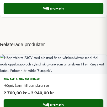
Välj alternativ
Relaterade produkter
PUMPAR & PUMPBRUNNAR
Högnivålarm till pumpbrunnar
Prisintervall:
2 700,00
kr
2 940,00
kr
–
2
Välj alternativ
700,00 kr