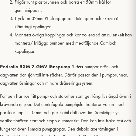
Frigör runt plastbrunnen och borra ett 50mm hål för
gumminippeln.
Tryck en 32mm PE slang genom tätningen och skruva åt
klämringkopplingen.
Montera övriga kopplingar och kontrollera så att du enkelt kan
montera/ frilägga pumpen med medföljande Camlock
kopplingar.
Pedrollo RXM 2-GMV länspump 1-fas
pumpar drän- och
dagvatten där självfall inte räcker. Därför passar den i pumpbrunnar,
dagvattenlösningar och mindre dräneringssystem.
Pumpen har rostfritt pump- och statorhus som ger lång livslängd även i
krävande miljöer. Det centrifugala pumphjulet hanterar vatten med
partiklar upp till 10 mm och ger stabil drift över tid. Samtidigt styr
vertikalflottören start och stopp automatiskt. Den kan inte haka fast och
fungerar även i smala pumpgropar. Den dubbla axeltätningen i