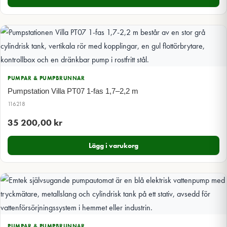
till
2
940,00 kr
PUMPAR & PUMPBRUNNAR
Pumpstation Villa PT07 1-fas 1,7–2,2 m
116218
35 200,00
kr
Lägg i varukorg
PUMPAR & PUMPBRUNNAR