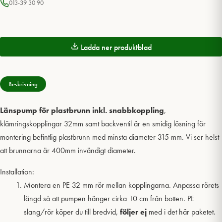
013-39 30 90
Ladda ner produktblad
Beskrivning
Länspump för plastbrunn inkl. snabbkoppling
,
klämringskopplingar 32mm samt backventil är en smidig lösning för
montering befintlig plastbrunn med minsta diameter 315 mm. Vi ser helst
att brunnarna är 400mm invändigt diameter.
Installation:
Montera en PE 32 mm rör mellan kopplingarna. Anpassa rörets
längd så att pumpen hänger cirka 10 cm från botten. PE
slang/rör köper du till bredvid,
följer ej
med i det här paketet.