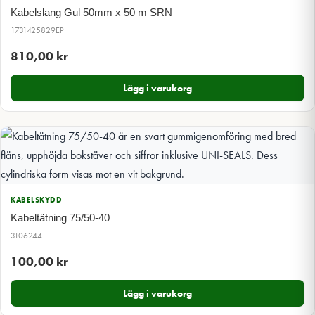
Kabelslang Gul 50mm x 50 m SRN
1731425829EP
810,00
kr
Lägg i varukorg
KABELSKYDD
Kabeltätning 75/50-40
3106244
100,00
kr
Lägg i varukorg