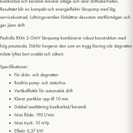
kiselkarbid och keramik minskar slitage och ökar driftsäkerheten.
Resultatet blir en kompakt och energieffektiv länspump med låg
servicekostnad. Luftningsventilen förbättrar dessutom startförmågan och
ger jämn drift.
Pedrollo RXM 2-GMV länspump kombinerar robust konstruktion med
hög prestanda. Därför fungerar den som en trygg lösning när dagvatten
måste lyftas bort snabbt och säkert.
Specifikationer:
För drän- och dagvatten
Rostfria pump- och statorhus
Vertikalflottör för automatisk drift
Klarar partiklar upp till 10 mm
Dubbel axeltätning kiselkarbid/keramik
Max flöde: 190 l/min
Max tryck: 10 mVp
Effekt: 0,37 kW