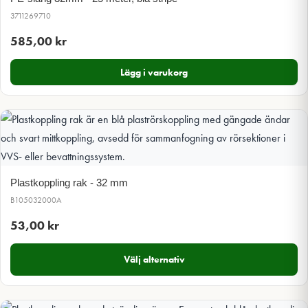
3711269710
585,00
kr
Lägg i varukorg
Plastkoppling rak - 32 mm
B105032000A
53,00
kr
Välj alternativ