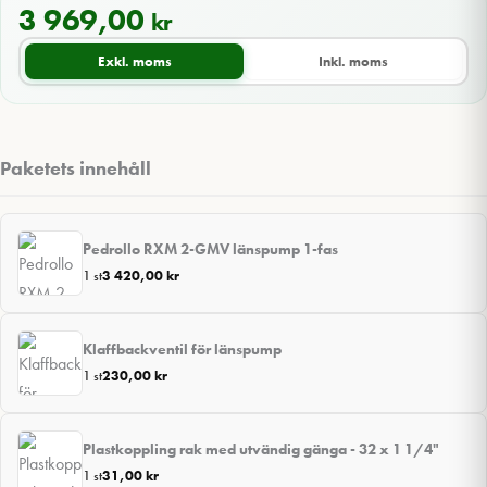
3 969,00
kr
Exkl. moms
Inkl. moms
Paketets innehåll
Pedrollo RXM 2-GMV länspump 1-fas
1 st
3 420,00
kr
Klaffbackventil för länspump
1 st
230,00
kr
Plastkoppling rak med utvändig gänga - 32 x 1 1/4"
1 st
31,00
kr