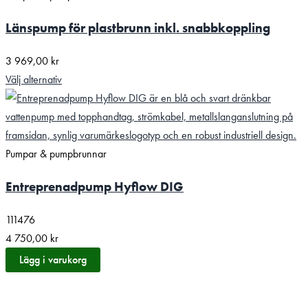
Länspump för plastbrunn inkl. snabbkoppling
3 969,00
kr
Välj alternativ
Pumpar & pumpbrunnar
Entreprenad­pump Hyflow DIG
111476
4 750,00
kr
Lägg i varukorg