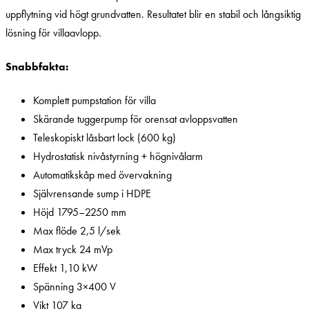
uppflytning vid högt grundvatten. Resultatet blir en stabil och långsiktig
lösning för villaavlopp.
Snabbfakta:
Komplett pumpstation för villa
Skärande tuggerpump för orensat avloppsvatten
Teleskopiskt låsbart lock (600 kg)
Hydrostatisk nivåstyrning + högnivålarm
Automatikskåp med övervakning
Självrensande sump i HDPE
Höjd 1795–2250 mm
Max flöde 2,5 l/sek
Max tryck 24 mVp
Effekt 1,10 kW
Spänning 3×400 V
Vikt 107 kg