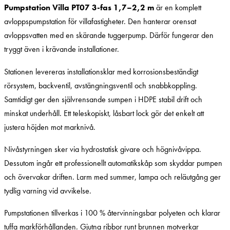
Pumpstation Villa PT07 3-fas 1,7–2,2 m
är en komplett
avloppspumpstation för villafastigheter. Den hanterar orensat
avloppsvatten med en skärande tuggerpump. Därför fungerar den
tryggt även i krävande installationer.
Stationen levereras installationsklar med korrosionsbeständigt
rörsystem, backventil, avstängningsventil och snabbkoppling.
Samtidigt ger den självrensande sumpen i HDPE stabil drift och
minskat underhåll. Ett teleskopiskt, låsbart lock gör det enkelt att
justera höjden mot marknivå.
Nivåstyrningen sker via hydrostatisk givare och högnivåvippa.
Dessutom ingår ett professionellt automatikskåp som skyddar pumpen
och övervakar driften. Larm med summer, lampa och reläutgång ger
tydlig varning vid avvikelse.
Pumpstationen tillverkas i 100 % återvinningsbar polyeten och klarar
tuffa markförhållanden. Gjutna ribbor runt brunnen motverkar