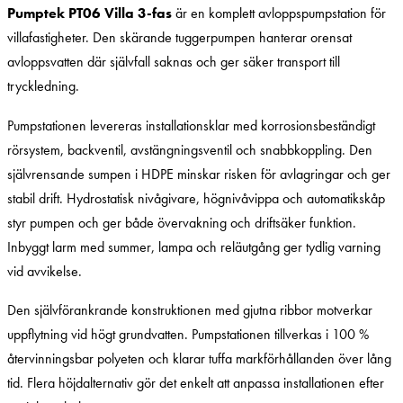
Pumptek PT06 Villa 3-fas
är en komplett avloppspumpstation för
villafastigheter. Den skärande tuggerpumpen hanterar orensat
avloppsvatten där självfall saknas och ger säker transport till
tryckledning.
Pumpstationen levereras installationsklar med korrosionsbeständigt
rörsystem, backventil, avstängningsventil och snabbkoppling. Den
självrensande sumpen i HDPE minskar risken för avlagringar och ger
stabil drift. Hydrostatisk nivågivare, högnivåvippa och automatikskåp
styr pumpen och ger både övervakning och driftsäker funktion.
Inbyggt larm med summer, lampa och reläutgång ger tydlig varning
vid avvikelse.
Den självförankrande konstruktionen med gjutna ribbor motverkar
uppflytning vid högt grundvatten. Pumpstationen tillverkas i 100 %
återvinningsbar polyeten och klarar tuffa markförhållanden över lång
tid. Flera höjdalternativ gör det enkelt att anpassa installationen efter