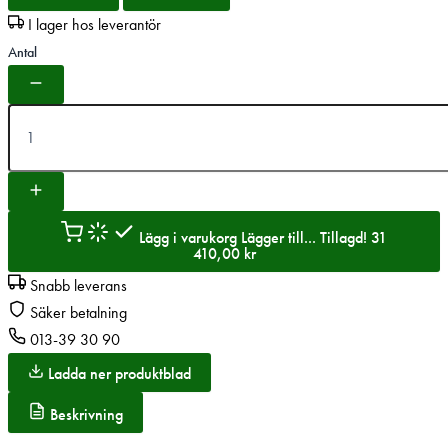
I lager hos leverantör
Antal
Lägg i varukorg
Lägger till...
Tillagd!
31
410,00
kr
Snabb leverans
Säker betalning
013-39 30 90
Ladda ner produktblad
Beskrivning