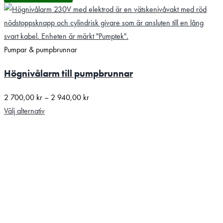
Pumpar & pumpbrunnar
Högnivålarm till pumpbrunnar
Prisintervall:
2 700,00
kr
–
2 940,00
kr
2
Välj alternativ
700,00 kr
till
2
940,00 kr