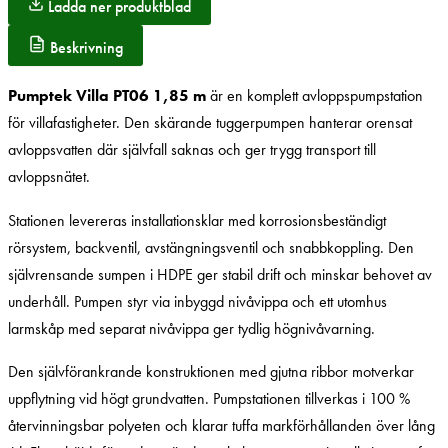
Ladda ner produktblad
Beskrivning
Pumptek Villa PT06 1,85 m
är en komplett avloppspumpstation
för villafastigheter. Den skärande tuggerpumpen hanterar orensat
avloppsvatten där självfall saknas och ger trygg transport till
avloppsnätet.
Stationen levereras installationsklar med korrosionsbeständigt
rörsystem, backventil, avstängningsventil och snabbkoppling. Den
självrensande sumpen i HDPE ger stabil drift och minskar behovet av
underhåll. Pumpen styr via inbyggd nivåvippa och ett utomhus
larmskåp med separat nivåvippa ger tydlig högnivåvarning.
Den självförankrande konstruktionen med gjutna ribbor motverkar
uppflytning vid högt grundvatten. Pumpstationen tillverkas i 100 %
återvinningsbar polyeten och klarar tuffa markförhållanden över lång