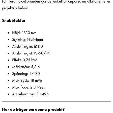
tid. Flera höjdutföranden gör det enkelt att anpassa installationen efter
projektets behov.
Snabbfakta:
Höjd: 1850 mm
Styrning: Nivåvippa
Anslutning in: Ø110
Anslutning ut: PE-50/40
Effekt: 0,75 kW
Märkström: 5,5 A
Spänning: 1×230
Max tryck: 18 mVp
Max flöde: 2,3 l/sek
Artikelnummer: 114496
Har du frågor om denna produkt?