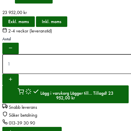
23 952,00
kr
Exkl. moms
Inkl. moms
2-4 veckor (leveranstid)
Antal
Lägg i varukorg
Lägger till...
Tillagd!
23
952,00
kr
Snabb leverans
Säker betalning
013-39 30 90