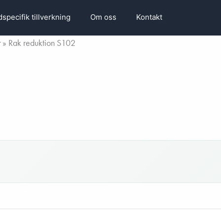
specifik tillverkning
Om oss
Kontakt
r
»
Rak reduktion S102