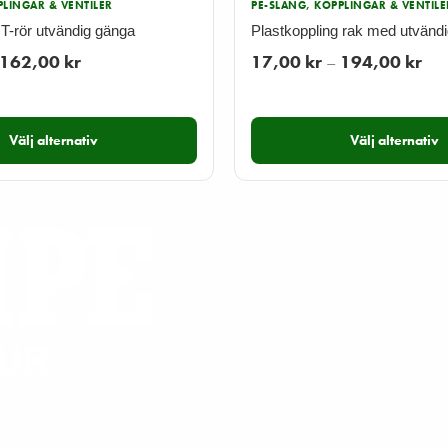
PLINGAR & VENTILER
PE-SLANG, KOPPLINGAR & VENTILE
 T-rör utvändig gänga
Plastkoppling rak med utvänd
Prisintervall:
Pris
162,00
kr
17,00
kr
–
194,00
kr
37,00 kr
17,
till
till
Välj alternativ
Välj alternativ
162,00 kr
194