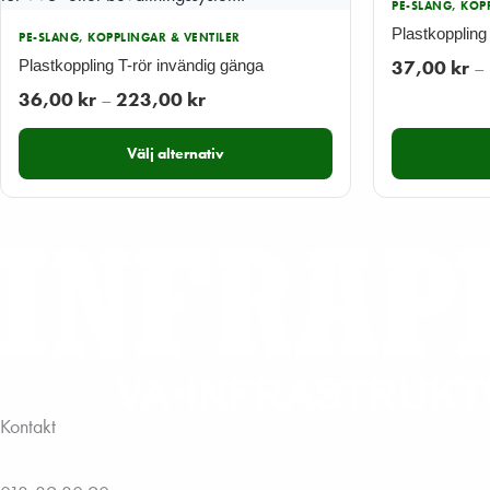
PE-SLANG, KOP
Plastkoppling
PE-SLANG, KOPPLINGAR & VENTILER
37,00
kr
–
Plastkoppling T-rör invändig gänga
Prisintervall:
36,00
kr
–
223,00
kr
36,00 kr
Välj alternativ
till
223,00 kr
Kontakt