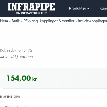
Hoppa
Hoppa till huvudinnehåll
Kund
Produkter
till
innehåll
Hem
»
Butik
»
PE-slang, kopplingar & ventiler
»
Instickskopplinga
Rak reduktion S102
Art.nr:
Välj variant
154,00
kr
DIMENSION: