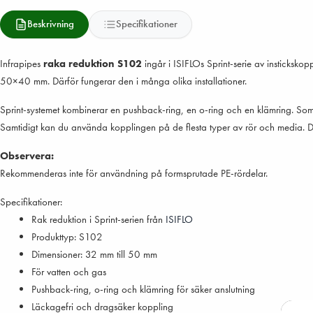
Beskrivning
Specifikationer
Infrapipes
raka reduktion S102
ingår i ISIFLOs Sprint-serie av insticksko
50×40 mm. Därför fungerar den i många olika installationer.
Sprint-systemet kombinerar en pushback-ring, en o-ring och en klämring. Som r
Samtidigt kan du använda kopplingen på de flesta typer av rör och media. Det g
Observera:
Rekommenderas inte för användning på formsprutade PE-rördelar.
Specifikationer:
Rak reduktion i Sprint-serien från
ISIFLO
Produkttyp: S102
Dimensioner: 32 mm till 50 mm
För vatten och gas
Pushback-ring, o-ring och klämring för säker anslutning
Läckagefri och dragsäker koppling