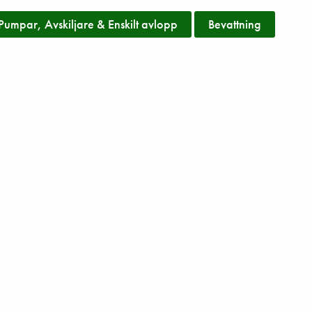
Pumpar, Avskiljare & Enskilt avlopp
Bevattning