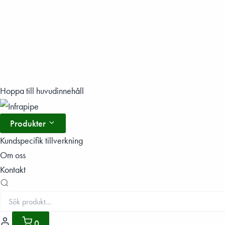
Hoppa
Hoppa till huvudinnehåll
till
innehåll
Produkter
Kundspecifik tillverkning
Om oss
Kontakt
0