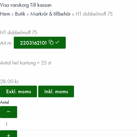
Visa varukorg
Till kassan
Hem
»
Butik
»
Markrör & tillbehör
»
HT dubbelmuff 75
HT dubbelmuff 75
Art.nr:
2203162101
Antal hel kartong = 25 st
28,00
kr
Exkl. moms
Inkl. moms
Antal