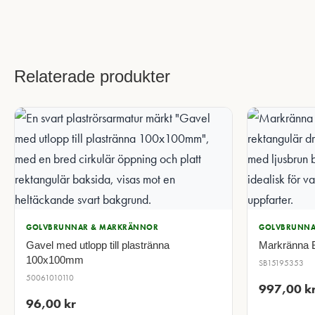
Relaterade produkter
GOLVBRUNNAR & MARKRÄNNOR
GOLVBRUNNA
Gavel med utlopp till plastränna
Markränna 
100x100mm
SB15195353
50061010110
997,00
k
96,00
kr