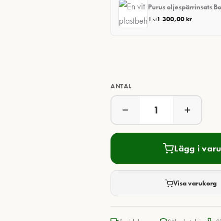
Purus oljespärrinsats Bo
1 st
1 300,00
kr
ANTAL
Lägg i var
Visa varukorg