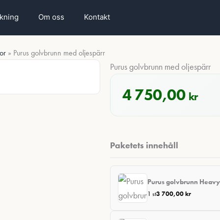
rkning
Om oss
Kontakt
or
»
Purus golvbrunn med oljespärr
Purus golvbrunn med oljespärr
4 750,00
kr
Paketets innehåll
Purus golvbrunn Heavy
1 st
3 700,00
kr