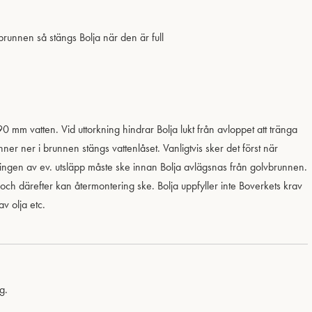
unnen så stängs Bolja när den är full
90 mm vatten. Vid uttorkning hindrar Bolja lukt från avloppet att tränga
r ner i brunnen stängs vattenlåset. Vanligtvis sker det först när
ringen av ev. utsläpp måste ske innan Bolja avlägsnas från golvbrunnen.
och därefter kan återmontering ske. Bolja uppfyller inte Boverkets krav
av olja etc.
g.