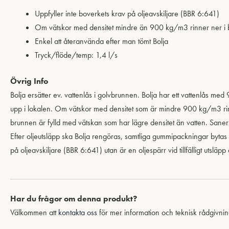
Uppfyller inte boverkets krav på oljeavskiljare (BBR 6:641)
Om vätskor med densitet mindre än 900 kg/m3 rinner ner i br
Enkel att återanvända efter man tömt Bolja
Tryck/flöde/temp: 1,4 l/s
Övrig Info
Bolja ersätter ev. vattenlås i golvbrunnen. Bolja har ett vattenlås med 
upp i lokalen. Om vätskor med densitet som är mindre 900 kg/m3 rinne
brunnen är fylld med vätskan som har lägre densitet än vatten. Sane
Efter oljeutsläpp ska Bolja rengöras, samtliga gummipackningar bytas 
på oljeavskiljare (BBR 6:641) utan är en oljespärr vid tillfälligt utsläpp 
Har du frågor om denna produkt?
Välkommen att
kontakta oss
för mer information och teknisk rådgivnin