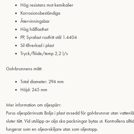
Hög resistans mot kemikalier
Korrosionsbeständiga
Återvinningsbar
Hög hållfasthet
PP, Syrafast rostfritt stål 1.4404
Sil tillverkad i plast
Tryck/flöde/temp 2,2 l/s
Golvbrunnens mått:
Total diameter: 294 mm
Höjd: 245 mm
Mer information om oljespärr:
Purus oljespärrinsats Bolja i plast avsedd för golvbrunnar utan vatte
sluter tätt. Vid utsläpp av olja ska packningar bytas ut. Kontrollera a
fungerar som en oljeavskiljare utan som oljestopp.