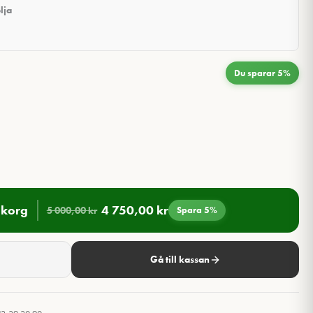
lja
Du sparar 5%
ukorg
4 750,00
kr
5 000,00
kr
Spara 5%
Gå till kassan