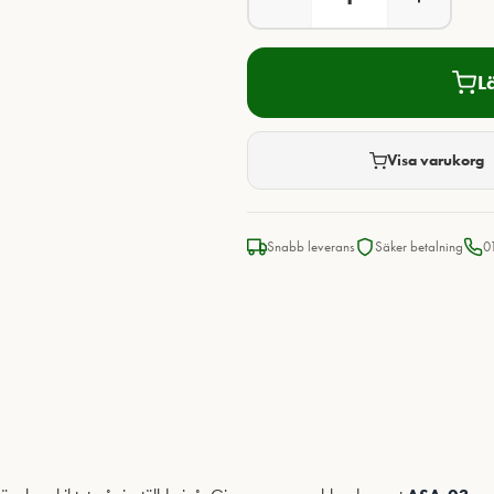
L
Visa varukorg
Snabb leverans
Säker betalning
0