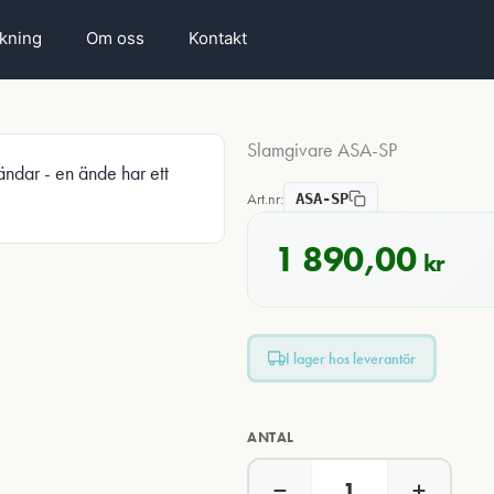
rkning
Om oss
Kontakt
Slamgivare ASA-SP
Art.nr:
ASA-SP
1 890,00
kr
I lager hos leverantör
ANTAL